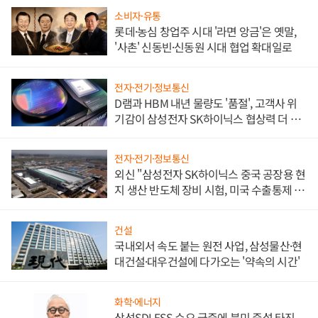
소비자·유통
롯데·농심 창업주 시대 '라면 앙금'은 옛말,
'사촌' 신동빈·신동원 시대 협업 확대일로
전자·전기·정보통신
D램과 HBM 내년 물량도 '품절', 고객사 위
기감이 삼성전자 SK하이닉스 협상력 더 키
워
전자·전기·정보통신
외신 "삼성전자 SK하이닉스 중국 공장용 현
지 생산 반도체 장비 시험, 미국 수출통제 대
비"
건설
국내외서 속도 붙는 원전 사업, 삼성물산·현
대건설·대우건설에 다가오는 '약속의 시간'
화학·에너지
삼성SDI ESS 수요 급증에 북미 증설 타진,