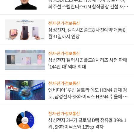
최주선 스텔란티스·GM 합작공장 건설 재추
진하나
전자·전기·정보통신
삼성전자, 갤럭시Z 폴드8 사전예약 개통 8
월31일까지 연장
전자·전기·정보통신
삼성전자 갤럭시 Z 폴드8 시리즈 사전 판매
'144만 대' 역대 최대
전자·전기·정보통신
엔비디아 '루빈 울트라'에도 HBM4 탑재 검
토, 삼성전자·SK하이닉스 HBM4 수율에 주
도권 갈린다
전자·전기·정보통신
삼성전자 2분기 글로벌 D램 점유율 39% 1
위, SK하이닉스와 13%p 격차