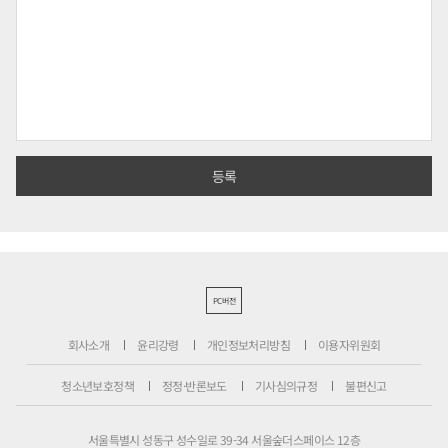
PC버전
회사소개
윤리강령
개인정보처리방침
이용자위원회
청소년보호정책
정정·반론보도
기사심의규정
불편신고
서울특별시 성동구 성수일로 39-34 서울숲더스페이스 12층