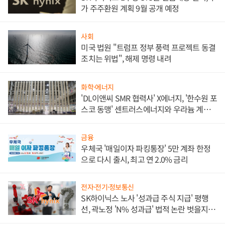
가 주주환원 계획 9월 공개 예정
사회
미국 법원 "트럼프 정부 풍력 프로젝트 동결
조치는 위법", 해제 명령 내려
화학·에너지
'DL이앤씨 SMR 협력사' X에너지, '한수원 포
스코 동맹' 센트러스에너지와 우라늄 계약
체결
금융
우체국 '매일이자 파킹통장' 5만 계좌 한정
으로 다시 출시, 최고 연 2.0% 금리
전자·전기·정보통신
SK하이닉스 노사 '성과급 주식 지급' 평행
선, 곽노정 'N% 성과급' 법적 논란 벗을지 주
목