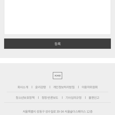
PC버전
회사소개
윤리강령
개인정보처리방침
이용자위원회
청소년보호정책
정정·반론보도
기사심의규정
불편신고
서울특별시 성동구 성수일로 39-34 서울숲더스페이스 12층