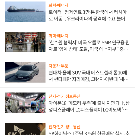
화학·에너지
로이터 "정제연료 3만 톤 한국에서 러시아
로 이동", 우크라이나의 공격에 수요 늘어
화학·에너지
'한수원 협력사' 미국 오클로 SMR 연구용 원
자로 '임계 상태' 도달, 미국 에너지부 "중요
한 이정표"
자동차·부품
현대차 올해 SUV 국내 베스트셀러 톱10에
서 싼타페만 자리매김, 그랜저·아반떼 '세단
쌍끌이'로 내수 방어
전자·전기·정보통신
아이폰18 '메모리 부족'에 출시 지연되나, 삼
성디스플레이 LG디스플레이 LG이노텍 '탈
애플' 수익 다각화 속도
전자·전기·정보통신
SK하이닉스 1주당 375원 현금배당 실시, 추