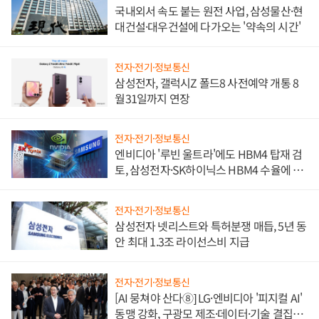
국내외서 속도 붙는 원전 사업, 삼성물산·현
대건설·대우건설에 다가오는 '약속의 시간'
전자·전기·정보통신
삼성전자, 갤럭시Z 폴드8 사전예약 개통 8
월31일까지 연장
전자·전기·정보통신
엔비디아 '루빈 울트라'에도 HBM4 탑재 검
토, 삼성전자·SK하이닉스 HBM4 수율에 주
도권 갈린다
전자·전기·정보통신
삼성전자 넷리스트와 특허분쟁 매듭, 5년 동
안 최대 1.3조 라이선스비 지급
전자·전기·정보통신
[AI 뭉쳐야 산다⑧] LG·엔비디아 '피지컬 AI'
동맹 강화, 구광모 제조·데이터·기술 결집