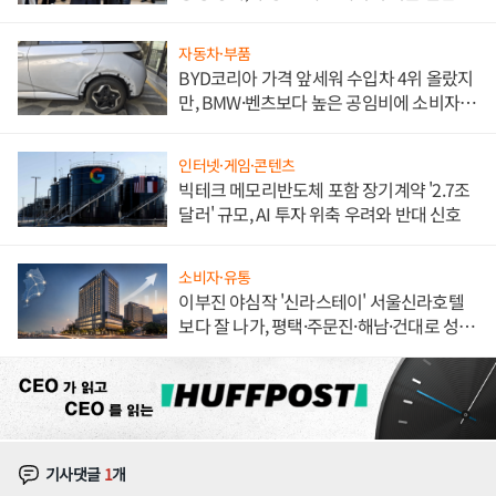
해 종합 로보틱스 기업으로
자동차·부품
BYD코리아 가격 앞세워 수입차 4위 올랐지
만, BMW·벤츠보다 높은 공임비에 소비자
불만 폭발
인터넷·게임·콘텐츠
빅테크 메모리반도체 포함 장기계약 '2.7조
달러' 규모, AI 투자 위축 우려와 반대 신호
소비자·유통
이부진 야심작 '신라스테이' 서울신라호텔
보다 잘 나가, 평택·주문진·해남·건대로 성
장판 더 넓힌다
기사댓글
1
개