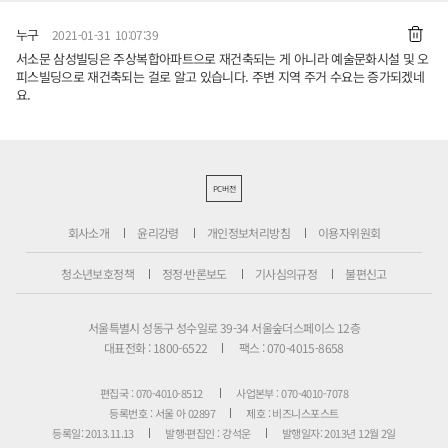
누구
2021-01-31 10:07:39
서소문 삼성빌딩은 주상복합아파트으로 재건축되는 게 아니라 예술문화시설 및 오
피스빌딩으로 재건축되는 걸로 알고 있습니다. 주변 지역 주거 수요는 증가되겠네
요.
PC버전
회사소개
윤리강령
개인정보처리방침
이용자위원회
청소년보호정책
정정·반론보도
기사심의규정
불편신고
서울특별시 성동구 성수일로 39-34 서울숲더스페이스 12층
대표전화 : 1800-6522
팩스 : 070-4015-8658
편집국 : 070-4010-8512
사업본부 : 070-4010-7078
등록번호 : 서울 아 02897
제호 : 비즈니스포스트
등록일: 2013.11.13
발행·편집인 : 강석운
발행일자: 2013년 12월 2일