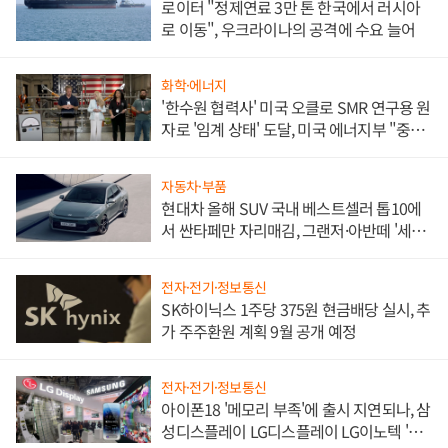
로이터 "정제연료 3만 톤 한국에서 러시아
로 이동", 우크라이나의 공격에 수요 늘어
화학·에너지
'한수원 협력사' 미국 오클로 SMR 연구용 원
자로 '임계 상태' 도달, 미국 에너지부 "중요
한 이정표"
자동차·부품
현대차 올해 SUV 국내 베스트셀러 톱10에
서 싼타페만 자리매김, 그랜저·아반떼 '세단
쌍끌이'로 내수 방어
전자·전기·정보통신
SK하이닉스 1주당 375원 현금배당 실시, 추
가 주주환원 계획 9월 공개 예정
전자·전기·정보통신
아이폰18 '메모리 부족'에 출시 지연되나, 삼
성디스플레이 LG디스플레이 LG이노텍 '탈