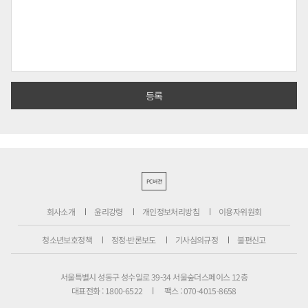
PC버전
회사소개
윤리강령
개인정보처리방침
이용자위원회
청소년보호정책
정정·반론보도
기사심의규정
불편신고
서울특별시 성동구 성수일로 39-34 서울숲더스페이스 12층
대표전화 : 1800-6522
팩스 : 070-4015-8658