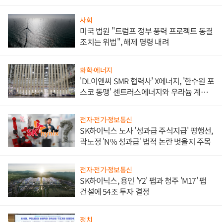
애플' 수익 다각화 속도
사회
미국 법원 "트럼프 정부 풍력 프로젝트 동결
조치는 위법", 해제 명령 내려
화학·에너지
'DL이앤씨 SMR 협력사' X에너지, '한수원 포
스코 동맹' 센트러스에너지와 우라늄 계약
체결
전자·전기·정보통신
SK하이닉스 노사 '성과급 주식지급' 평행선,
곽노정 'N% 성과급' 법적 논란 벗을지 주목
전자·전기·정보통신
SK하이닉스, 용인 'Y2' 팹과 청주 'M17' 팹
건설에 54조 투자 결정
정치