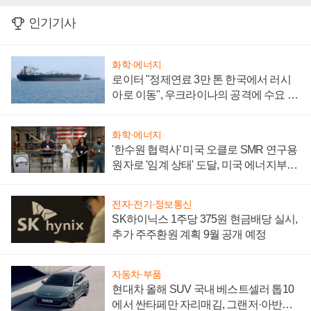
인기기사
화학·에너지
로이터 "정제연료 3만 톤 한국에서 러시
아로 이동", 우크라이나의 공격에 수요 늘
어
화학·에너지
'한수원 협력사' 미국 오클로 SMR 연구용
원자로 '임계 상태' 도달, 미국 에너지부
"중요한 이정표"
전자·전기·정보통신
SK하이닉스 1주당 375원 현금배당 실시,
추가 주주환원 계획 9월 공개 예정
자동차·부품
현대차 올해 SUV 국내 베스트셀러 톱10
에서 싼타페만 자리매김, 그랜저·아반떼