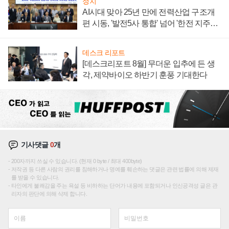
정치
AI시대 맞아 25년 만에 전력산업 구조개
편 시동, '발전5사 통합' 넘어 '한전 지주사'
재편론도
데스크 리포트
[데스크리포트 8월] 무더운 입추에 든 생
각, 제약바이오 하반기 훈풍 기대한다
기사댓글
0
개
200자까지 쓰실 수 있습니다. (현재 0 byte / 최대 400byte)
저작권 등 다른 사람의 권리를 침해하거나 명예를 훼손하는 댓글은 관련 법률에 의해 제재
를 받을 수 있습니다.
타인에게 불쾌감을 주는 욕설 등 비하하는 단어가 내용에 포함되거나 인신공격성 글은 관
리자의 판단에 의해 삭제 합니다.