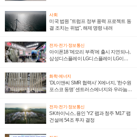
'세단 쌍끌이'로 내수 방어
사회
미국 법원 "트럼프 정부 풍력 프로젝트 동
결 조치는 위법", 해제 명령 내려
전자·전기·정보통신
아이폰18 '메모리 부족'에 출시 지연되나,
삼성디스플레이 LG디스플레이 LG이노
텍 '탈애플' 수익 다각화 속도
화학·에너지
'DL이앤씨 SMR 협력사' X에너지, '한수원
포스코 동맹' 센트러스에너지와 우라늄
계약 체결
전자·전기·정보통신
SK하이닉스, 용인 'Y2' 팹과 청주 'M17' 팹
건설에 54조 투자 결정