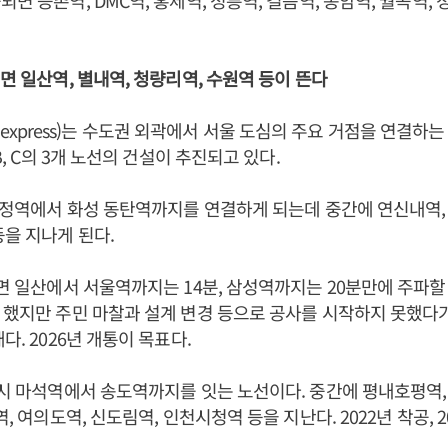
되면 등촌역, DMC역, 홍제역, 정릉역, 길음역, 종암역, 월곡역,
되면 일산역, 별내역, 청량리역, 수원역 등이 뜬다
train express)는 수도권 외곽에서 서울 도심의 주요 거점을 연결
 B, C의 3개 노선의 건설이 추진되고 있다.
 운정역에서 화성 동탄역까지를 연결하게 되는데 중간에 연신내역, 
등을 지나게 된다.
되면 일산에서 서울역까지는 14분, 삼성역까지는 20분만에 주파할 수
 했지만 주민 마찰과 설계 변경 등으로 공사를 시작하지 못했다
다. 2026년 개통이 목표다.
주시 마석역에서 송도역까지를 잇는 노선이다. 중간에 평내호평역,
역, 여의도역, 신도림역, 인천시청역 등을 지난다. 2022년 착공, 