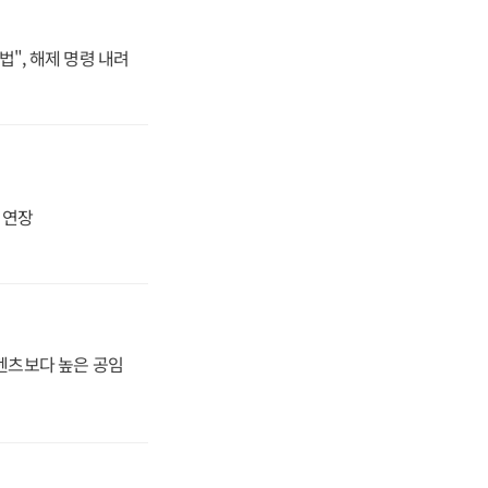
법", 해제 명령 내려
지 연장
·벤츠보다 높은 공임