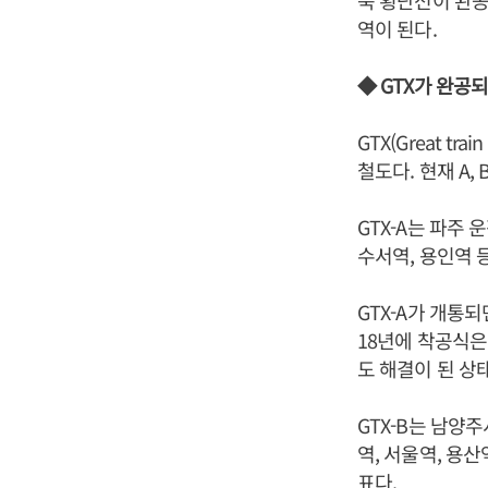
북 횡단선이 완공
역이 된다.
◆ GTX가 완공
GTX(Great 
철도다. 현재 A,
GTX-A는 파주
수서역, 용인역 
GTX-A가 개통
18년에 착공식은
도 해결이 된 상태
GTX-B는 남양
역, 서울역, 용산
표다.