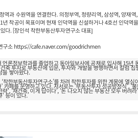
 덕정역과 수원역을 연결한다. 의정부역, 청량리역, 삼성역, 양재역,
021년 착공이 목표이며 현재 인덕역을 신설하거나 4호선 인덕역
있다. [장인석 착한부동산투자연구소 대표]
연구소
https://cafe.naver.com/goodrichmen
 언론정보학과를 졸업하고 동아일보사에 공채로 입사해 15년 
재건축 투자로 부동산에 입문, 투자와 개발을 병행하면서 칼럼 집필
성을 쌓아왔다.
부터 ‘착한부동산투자연구소’를 차려 착한투자를 위한 계몽에 열심
’ 카페를 운영하고 있다. 저서로는 '부동산투자 성공방정식', '
략', '재건축, 이게 답이다', '돈 나오지 않는 부동산 모두 버려라'
' 등이 있다.