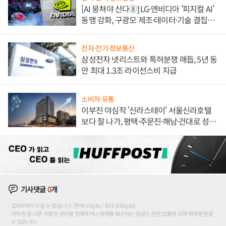
[AI 뭉쳐야 산다⑧] LG·엔비디아 '피지컬 AI'
동맹 강화, 구광모 제조·데이터·기술 결집
해 종합 로보틱스 기업으로
전자·전기·정보통신
삼성전자 넷리스트와 특허분쟁 매듭, 5년 동
안 최대 1.3조 라이선스비 지급
소비자·유통
이부진 야심작 '신라스테이' 서울신라호텔
보다 잘 나가, 평택·주문진·해남·건대로 성
장판 더 넓힌다
기사댓글
0
개
200자까지 쓰실 수 있습니다. (현재 0 byte / 최대 400byte)
저작권 등 다른 사람의 권리를 침해하거나 명예를 훼손하는 댓글은 관련 법률에 의해 제재를 받을
수 있습니다.