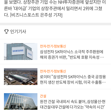
을 보였다. 상장주관 기업 수는 NH투자증권에 앞섰지만 이
른바 '대어급' 기업의 상장주관에서 밀리면서 2위에 그쳤
다. [비즈니스포스트 은주성 기자]
인기기사
전자·전기·정보통신
삼성전자 SK하이닉스 소극적 주주환원에
해외 증권가 비판, "반도체 호황 지속성 의
문"
전자·전기·정보통신
로이터 "삼성전자 SK하이닉스 중국 공장용
현지 생산 반도체 장비 시험, 미국 수출통제
대비"
건설
원전 건설 국내외서 속도 붙어, 삼성물산·현
대건설·대우건설에 다가오는 '약속의 시간'