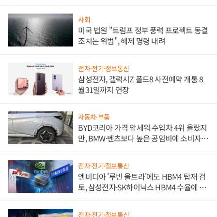
사회
미국 법원 "트럼프 정부 풍력 프로젝트 동결
조치는 위법", 해제 명령 내려
전자·전기·정보통신
삼성전자, 갤럭시Z 폴드8 사전예약 개통 8
월31일까지 연장
자동차·부품
BYD코리아 가격 앞세워 수입차 4위 올랐지
만, BMW·벤츠보다 높은 공임비에 소비자
불만 폭발
전자·전기·정보통신
엔비디아 '루빈 울트라'에도 HBM4 탑재 검
토, 삼성전자·SK하이닉스 HBM4 수율에 주
도권 갈린다
전자·전기·정보통신