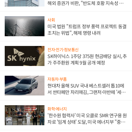
해외 증권가 비판, "반도체 호황 지속성 의
문"
사회
미국 법원 "트럼프 정부 풍력 프로젝트 동결
조치는 위법", 해제 명령 내려
전자·전기·정보통신
SK하이닉스 1주당 375원 현금배당 실시, 추
가 주주환원 계획 9월 공개 예정
자동차·부품
현대차 올해 SUV 국내 베스트셀러 톱10에
서 싼타페만 자리매김, 그랜저·아반떼 '세단
쌍끌이'로 내수 방어
화학·에너지
'한수원 협력사' 미국 오클로 SMR 연구용 원
자로 '임계 상태' 도달, 미국 에너지부 "중요
한 이정표"