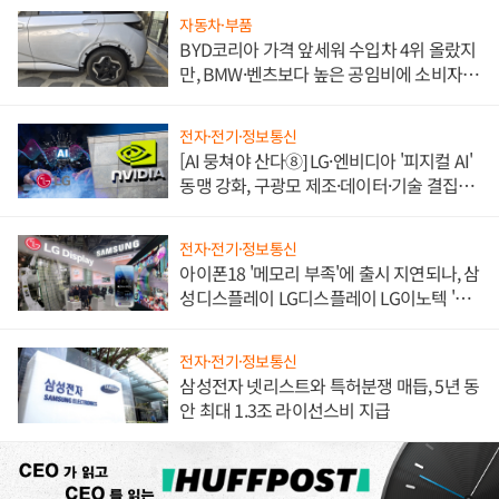
자동차·부품
BYD코리아 가격 앞세워 수입차 4위 올랐지
만, BMW·벤츠보다 높은 공임비에 소비자
불만 폭발
전자·전기·정보통신
[AI 뭉쳐야 산다⑧] LG·엔비디아 '피지컬 AI'
동맹 강화, 구광모 제조·데이터·기술 결집
해 종합 로보틱스 기업으로
전자·전기·정보통신
아이폰18 '메모리 부족'에 출시 지연되나, 삼
성디스플레이 LG디스플레이 LG이노텍 '탈
애플' 수익 다각화 속도
전자·전기·정보통신
삼성전자 넷리스트와 특허분쟁 매듭, 5년 동
안 최대 1.3조 라이선스비 지급