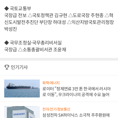
◆ 국토교통부
국장급 전보 △국토정책관 김규현 △도로국장 주현종 △혁
신도시발전추진단 부단장 하대성 △익산지방국토관리청장
박성진
◆ 국무조정실·국무총리비서실
국장급 △소통총괄비서관 조윤재
인기기사
화학·에너지
로이터 "정제연료 3만 톤 한국에서 러시아
로 이동", 우크라이나의 공격에 수요 늘어
전자·전기·정보통신
삼성전자 SK하이닉스 소극적 주주환원에