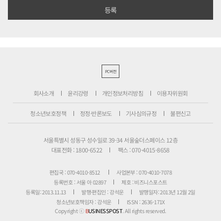
PC버전
회사소개
윤리강령
개인정보처리방침
이용자위원회
청소년보호정책
정정·반론보도
기사심의규정
불편신고
서울특별시 성동구 성수일로 39-34 서울숲더스페이스 12층
대표전화 : 1800-6522
팩스 : 070-4015-8658
편집국 : 070-4010-8512
사업본부 : 070-4010-7078
등록번호 : 서울 아 02897
제호 : 비즈니스포스트
등록일: 2013.11.13
발행·편집인 : 강석운
발행일자: 2013년 12월 2일
청소년보호책임자 : 강석운
ISSN : 2636-171X
Copyright ⓒ
B
USINESSPOST
. All rights reserved.