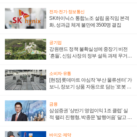
할까
전자·전기·정보통신
SK하이닉스 통합노조 설립 움직임 본격
화, 성과급 체계 불만에 3500명 결집
공기업
강원랜드 정책 불확실성에 중장기 비전
'흔들', 신임 사장의 정부 설득 과제 무거워
져
소비자·유통
[현장] 롯데마트 야심작 '부산 물류센터' 가
보니, 장보기 상품 자동으로 담는 '로봇 40
0대' 장관
금융
삼섬증권 '상반기 영업이익 1조 클럽' 실
적 랠리 진행형, 박종문 '발행어음' 달고 연
임 향하나
바이오·제약