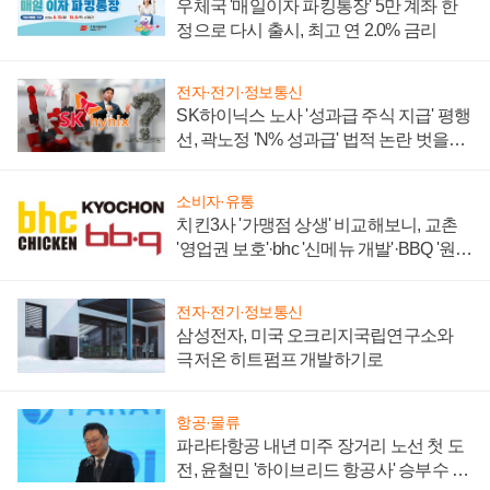
우체국 '매일이자 파킹통장' 5만 계좌 한
정으로 다시 출시, 최고 연 2.0% 금리
전자·전기·정보통신
SK하이닉스 노사 '성과급 주식 지급' 평행
선, 곽노정 'N% 성과급' 법적 논란 벗을지
주목
소비자·유통
치킨3사 '가맹점 상생' 비교해보니, 교촌
'영업권 보호'·bhc '신메뉴 개발'·BBQ '원가
부담'
전자·전기·정보통신
삼성전자, 미국 오크리지국립연구소와
극저온 히트펌프 개발하기로
항공·물류
파라타항공 내년 미주 장거리 노선 첫 도
전, 윤철민 '하이브리드 항공사' 승부수 통