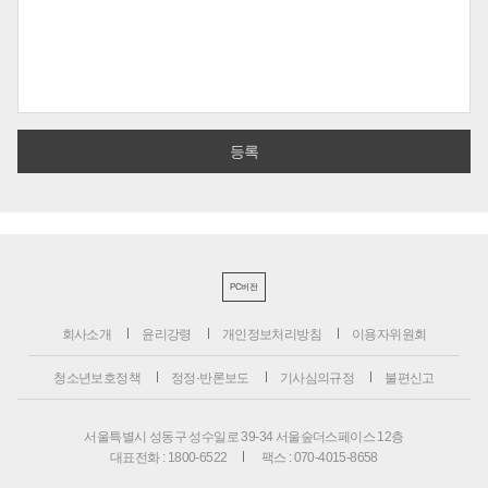
PC버전
회사소개
윤리강령
개인정보처리방침
이용자위원회
청소년보호정책
정정·반론보도
기사심의규정
불편신고
서울특별시 성동구 성수일로 39-34 서울숲더스페이스 12층
대표전화 : 1800-6522
팩스 : 070-4015-8658