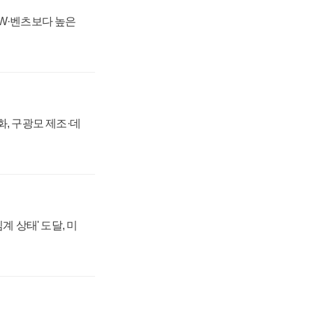
MW·벤츠보다 높은
강화, 구광모 제조·데
계 상태' 도달, 미