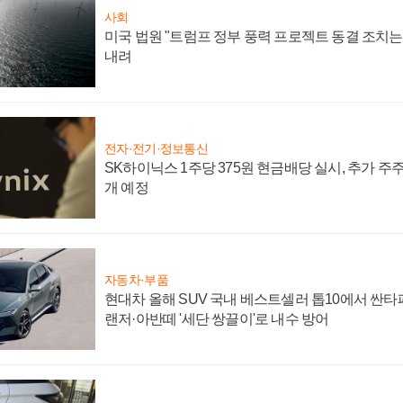
사회
미국 법원 "트럼프 정부 풍력 프로젝트 동결 조치는 
내려
전자·전기·정보통신
SK하이닉스 1주당 375원 현금배당 실시, 추가 주
개 예정
자동차·부품
현대차 올해 SUV 국내 베스트셀러 톱10에서 싼타
랜저·아반떼 '세단 쌍끌이'로 내수 방어