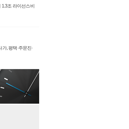
 1.3조 라이선스비
가, 평택·주문진·