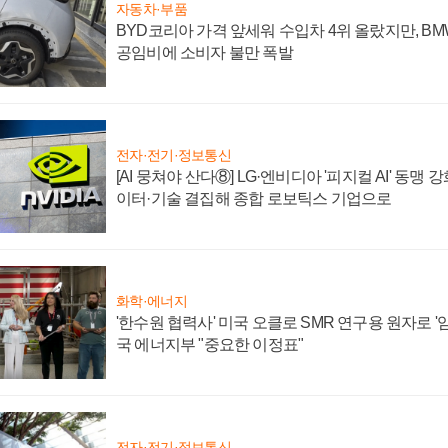
자동차·부품
BYD코리아 가격 앞세워 수입차 4위 올랐지만, B
공임비에 소비자 불만 폭발
전자·전기·정보통신
[AI 뭉쳐야 산다⑧] LG·엔비디아 '피지컬 AI' 동맹 
이터·기술 결집해 종합 로보틱스 기업으로
화학·에너지
'한수원 협력사' 미국 오클로 SMR 연구용 원자로 '임
국 에너지부 "중요한 이정표"
전자·전기·정보통신