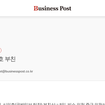
호 부친
6
@businesspost.co.kr
 신인호(국방일보 팀장) 부친상 = 5일, 빈소 인천 중구 