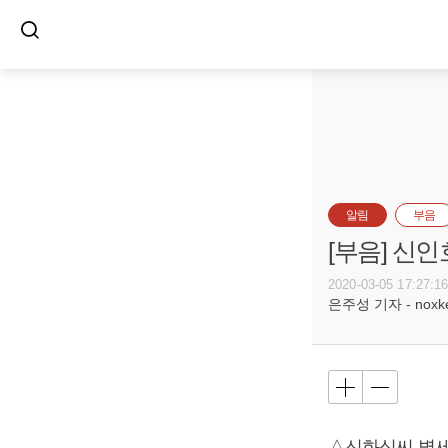
알림
부음
[부음] 신인
2020-03-05 17:27:1
은주성 기자 - noxket
△신화식씨 별세,