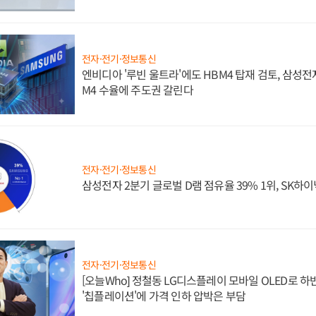
전자·전기·정보통신
엔비디아 '루빈 울트라'에도 HBM4 탑재 검토, 삼성전
M4 수율에 주도권 갈린다
전자·전기·정보통신
삼성전자 2분기 글로벌 D램 점유율 39% 1위, SK하이
전자·전기·정보통신
[오늘Who] 정철동 LG디스플레이 모바일 OLED로 하
'칩플레이션'에 가격 인하 압박은 부담