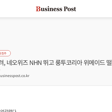
특징주
려, 네오위즈 NHN 뛰고 룽투코리아 위메이드 
7
inesspost.co.kr
 엇갈렸다.