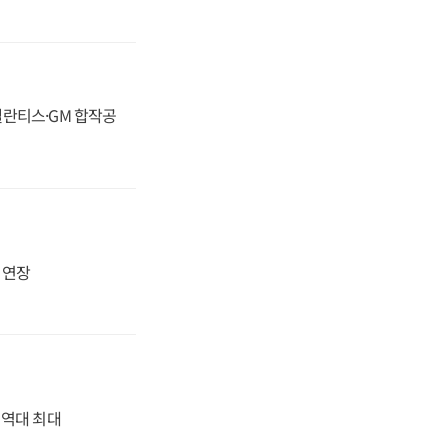
스텔란티스·GM 합작공
지 연장
' 역대 최대