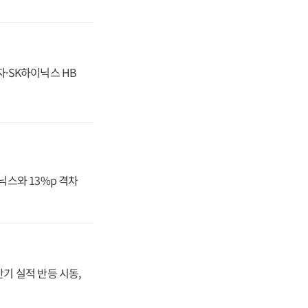
자·SK하이닉스 HB
닉스와 13%p 격차
반기 실적 반등 시동,