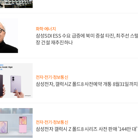
화학·에너지
삼성SDI ESS 수요 급증에 북미 증설 타진, 최주선 
장 건설 재추진하나
전자·전기·정보통신
삼성전자, 갤럭시Z 폴드8 사전예약 개통 8월31일까
전자·전기·정보통신
삼성전자 갤럭시 Z 폴드8 시리즈 사전 판매 '144만 대