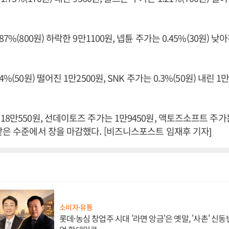
7%(800원) 하락한 9만1100원, 넵튠 주가는 0.45%(30원) 낮아
%(50원) 떨어진 1만2500원, SNK 주가는 0.3%(50원) 내린 1
18만550원, 선데이토즈 주가는 1만9450원, 액토즈소프트 주가는
같은 수준에서 장을 마감했다. [비즈니스포스트 임재후 기자]
소비자·유통
롯데·농심 창업주 시대 '라면 앙금'은 옛말, '사촌' 신