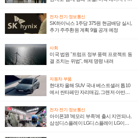
"중요한 이정표"
전자·전기·정보통신
SK하이닉스 1주당 375원 현금배당 실시,
추가 주주환원 계획 9월 공개 예정
사회
미국 법원 "트럼프 정부 풍력 프로젝트 동
결 조치는 위법", 해제 명령 내려
자동차·부품
현대차 올해 SUV 국내 베스트셀러 톱10
에서 싼타페만 자리매김, 그랜저·아반떼
'세단 쌍끌이'로 내수 방어
전자·전기·정보통신
아이폰18 '메모리 부족'에 출시 지연되나,
삼성디스플레이 LG디스플레이 LG이노
텍 '탈애플' 수익 다각화 속도