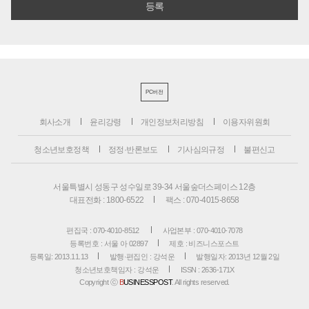
PC버전
회사소개
윤리강령
개인정보처리방침
이용자위원회
청소년보호정책
정정·반론보도
기사심의규정
불편신고
서울특별시 성동구 성수일로 39-34 서울숲더스페이스 12층
대표전화 : 1800-6522
팩스 : 070-4015-8658
편집국 : 070-4010-8512
사업본부 : 070-4010-7078
등록번호 : 서울 아 02897
제호 : 비즈니스포스트
등록일: 2013.11.13
발행·편집인 : 강석운
발행일자: 2013년 12월 2일
청소년보호책임자 : 강석운
ISSN : 2636-171X
Copyright ⓒ
B
USINESSPOST
. All rights reserved.