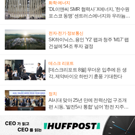
화학·에너지
'DL이앤씨 SMR 협력사' X에너지, '한수원
포스코 동맹' 센트러스에너지와 우라늄
계약 체결
전자·전기·정보통신
SK하이닉스, 용인 'Y2' 팹과 청주 'M17' 팹
건설에 54조 투자 결정
데스크 리포트
[데스크리포트 8월] 무더운 입추에 든 생
각, 제약바이오 하반기 훈풍 기대한다
정치
AI시대 맞아 25년 만에 전력산업 구조개
편 시동, '발전5사 통합' 넘어 '한전 지주사'
재편론도