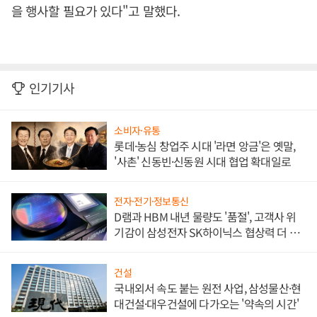
을 행사할 필요가 있다"고 말했다.
인기기사
소비자·유통
롯데·농심 창업주 시대 '라면 앙금'은 옛말,
'사촌' 신동빈·신동원 시대 협업 확대일로
전자·전기·정보통신
D램과 HBM 내년 물량도 '품절', 고객사 위
기감이 삼성전자 SK하이닉스 협상력 더 키
워
건설
국내외서 속도 붙는 원전 사업, 삼성물산·현
대건설·대우건설에 다가오는 '약속의 시간'