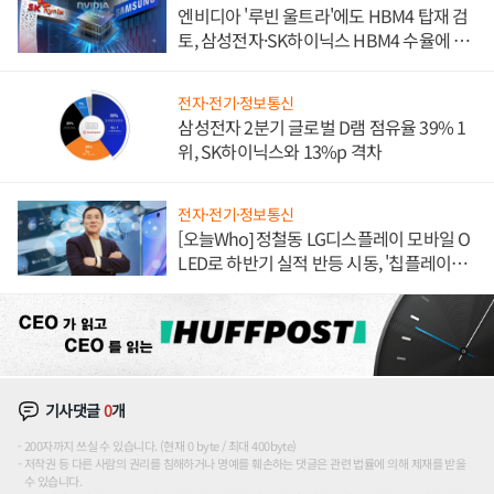
엔비디아 '루빈 울트라'에도 HBM4 탑재 검
토, 삼성전자·SK하이닉스 HBM4 수율에 주
도권 갈린다
전자·전기·정보통신
삼성전자 2분기 글로벌 D램 점유율 39% 1
위, SK하이닉스와 13%p 격차
전자·전기·정보통신
[오늘Who] 정철동 LG디스플레이 모바일 O
LED로 하반기 실적 반등 시동, '칩플레이
션'에 가격 인하 압박은 부담
기사댓글
0
개
200자까지 쓰실 수 있습니다. (현재 0 byte / 최대 400byte)
저작권 등 다른 사람의 권리를 침해하거나 명예를 훼손하는 댓글은 관련 법률에 의해 제재를 받을
수 있습니다.