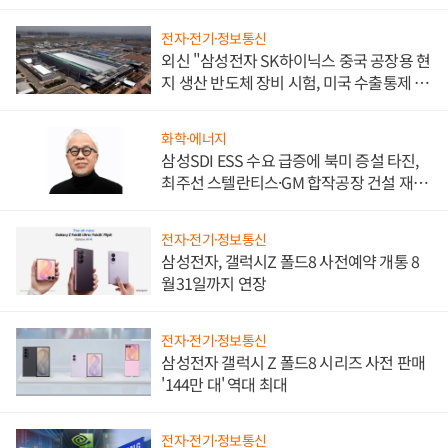
전자·전기·정보통신
외신 "삼성전자 SK하이닉스 중국 공장용 현
지 생산 반도체 장비 시험, 미국 수출통제 대
비"
화학·에너지
삼성SDI ESS 수요 급증에 북미 증설 타진,
최주선 스텔란티스·GM 합작공장 건설 재추
진하나
전자·전기·정보통신
삼성전자, 갤럭시Z 폴드8 사전예약 개통 8
월31일까지 연장
전자·전기·정보통신
삼성전자 갤럭시 Z 폴드8 시리즈 사전 판매
'144만 대' 역대 최대
전자·전기·정보통신