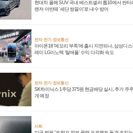
현대차 올해 SUV 국내 베스트셀러 톱10에서 싼타
랜저·아반떼 '세단 쌍끌이'로 내수 방어
전자·전기·정보통신
아이폰18 '메모리 부족'에 출시 지연되나, 삼성디
레이 LG이노텍 '탈애플' 수익 다각화 속도
전자·전기·정보통신
SK하이닉스 1주당 375원 현금배당 실시, 추가 주
개 예정
사회
미국 법원 "트럼프 정부 풍력 프로젝트 동결 조치는 