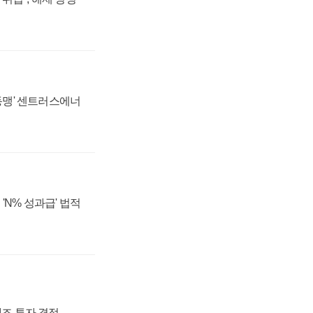
 동맹' 센트러스에너
'N% 성과급' 법적
54조 투자 결정