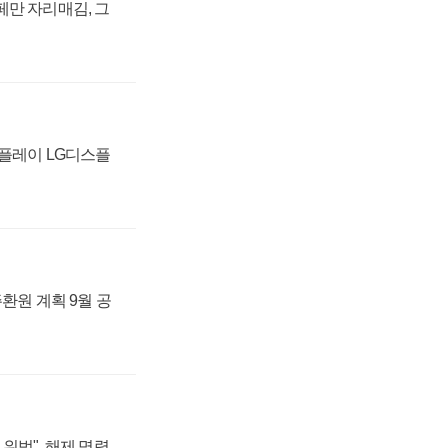
페만 자리매김, 그
스플레이 LG디스플
주환원 계획 9월 공
위법", 해제 명령