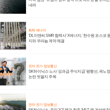
내려
화학·에너지
'DL이앤씨 SMR 협력사' X에너지, '한수원 포스코
지와 우라늄 계약 체결
전자·전기·정보통신
SK하이닉스 노사 '성과급 주식지급' 평행선, 곽노정 
논란 벗을지 주목
전자·전기·정보통신
SK하이닉스, 용인 'Y2' 팹과 청주 'M17' 팹 건설에 