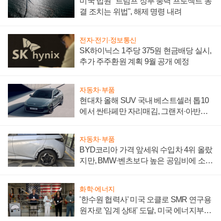
미국 법원 "트럼프 정부 풍력 프로젝트 동
결 조치는 위법", 해제 명령 내려
전자·전기·정보통신
SK하이닉스 1주당 375원 현금배당 실시,
추가 주주환원 계획 9월 공개 예정
자동차·부품
현대차 올해 SUV 국내 베스트셀러 톱10
에서 싼타페만 자리매김, 그랜저·아반떼
'세단 쌍끌이'로 내수 방어
자동차·부품
BYD코리아 가격 앞세워 수입차 4위 올랐
지만, BMW·벤츠보다 높은 공임비에 소비
자 불만 폭발
화학·에너지
'한수원 협력사' 미국 오클로 SMR 연구용
원자로 '임계 상태' 도달, 미국 에너지부