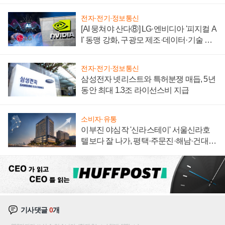
"중요한 이정표"
전자·전기·정보통신
[AI 뭉쳐야 산다⑧] LG·엔비디아 '피지컬 A
I' 동맹 강화, 구광모 제조·데이터·기술 결
집해 종합 로보틱스 기업으로
전자·전기·정보통신
삼성전자 넷리스트와 특허분쟁 매듭, 5년
동안 최대 1.3조 라이선스비 지급
소비자·유통
이부진 야심작 '신라스테이' 서울신라호
텔보다 잘 나가, 평택·주문진·해남·건대로
성장판 더 넓힌다
기사댓글
0
개