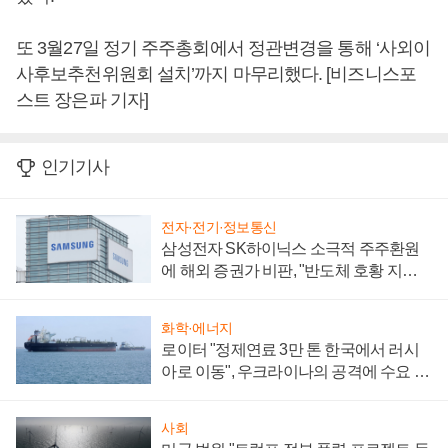
또 3월27일 정기 주주총회에서 정관변경을 통해 ‘사외이
사후보추천위원회 설치’까지 마무리했다. [비즈니스포
스트 장은파 기자]
인기기사
전자·전기·정보통신
삼성전자 SK하이닉스 소극적 주주환원
에 해외 증권가 비판, "반도체 호황 지속
성 의문"
화학·에너지
로이터 "정제연료 3만 톤 한국에서 러시
아로 이동", 우크라이나의 공격에 수요 늘
어
사회