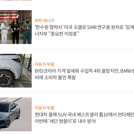
화학·에너지
'한수원 협력사' 미국 오클로 SMR 연구용 원자로 '임계 
너지부 "중요한 이정표"
자동차·부품
BYD코리아 가격 앞세워 수입차 4위 올랐지만, BMW
비에 소비자 불만 폭발
자동차·부품
현대차 올해 SUV 국내 베스트셀러 톱10에서 싼타페만
아반떼 '세단 쌍끌이'로 내수 방어