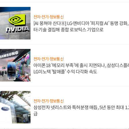
전자·전기·정보통신
[AI 뭉쳐야 산다⑧] LG·엔비디아 '피지컬 AI' 동맹 강
터·기술 결집해 종합 로보틱스 기업으로
전자·전기·정보통신
아이폰18 '메모리 부족'에 출시 지연되나, 삼성디스
LG이노텍 '탈애플' 수익 다각화 속도
전자·전기·정보통신
삼성전자 넷리스트와 특허분쟁 매듭, 5년 동안 최대 1
급