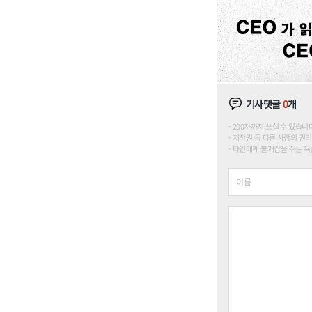
기사댓글
0
개
200자까지 쓰실 수 있습니다. (
저작권 등 다른 사람의 권리
타인에게 불쾌감을 주는 욕설