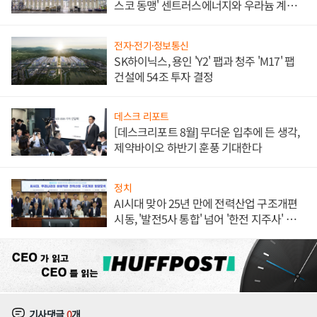
스코 동맹' 센트러스에너지와 우라늄 계약
체결
전자·전기·정보통신
SK하이닉스, 용인 'Y2' 팹과 청주 'M17' 팹
건설에 54조 투자 결정
데스크 리포트
[데스크리포트 8월] 무더운 입추에 든 생각,
제약바이오 하반기 훈풍 기대한다
정치
AI시대 맞아 25년 만에 전력산업 구조개편
시동, '발전5사 통합' 넘어 '한전 지주사' 재편
론도
기사댓글
0
개