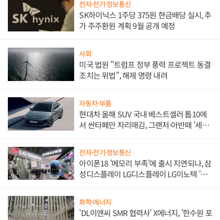
전자·전기·정보통신
SK하이닉스 1주당 375원 현금배당 실시, 추
가 주주환원 계획 9월 공개 예정
사회
미국 법원 "트럼프 정부 풍력 프로젝트 동결
조치는 위법", 해제 명령 내려
자동차·부품
현대차 올해 SUV 국내 베스트셀러 톱10에
서 싼타페만 자리매김, 그랜저·아반떼 '세단
쌍끌이'로 내수 방어
전자·전기·정보통신
아이폰18 '메모리 부족'에 출시 지연되나, 삼
성디스플레이 LG디스플레이 LG이노텍 '탈
애플' 수익 다각화 속도
화학·에너지
'DL이앤씨 SMR 협력사' X에너지, '한수원 포