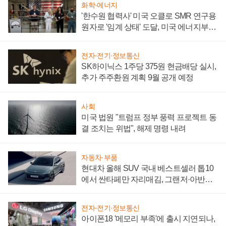
화학·에너지
'한수원 협력사' 미국 오클로 SMR 연구용
원자로 '임계 상태' 도달, 미국 에너지부
"중요한 이정표"
전자·전기·정보통신
SK하이닉스 1주당 375원 현금배당 실시,
추가 주주환원 계획 9월 공개 예정
사회
미국 법원 "트럼프 정부 풍력 프로젝트 동
결 조치는 위법", 해제 명령 내려
자동차·부품
현대차 올해 SUV 국내 베스트셀러 톱10
에서 싼타페만 자리매김, 그랜저·아반떼
'세단 쌍끌이'로 내수 방어
전자·전기·정보통신
아이폰18 '메모리 부족'에 출시 지연되나,