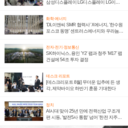
삼성디스플레이 LG디스플레이 LG이노
텍 '탈애플' 수익 다각화 속도
화학·에너지
'DL이앤씨 SMR 협력사' X에너지, '한수원
포스코 동맹' 센트러스에너지와 우라늄
계약 체결
전자·전기·정보통신
SK하이닉스, 용인 'Y2' 팹과 청주 'M17' 팹
건설에 54조 투자 결정
데스크 리포트
[데스크리포트 8월] 무더운 입추에 든 생
각, 제약바이오 하반기 훈풍 기대한다
정치
AI시대 맞아 25년 만에 전력산업 구조개
편 시동, '발전5사 통합' 넘어 '한전 지주사'
재편론도