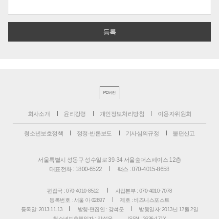
PC버전
회사소개
윤리강령
개인정보처리방침
이용자위원회
청소년보호정책
정정·반론보도
기사심의규정
불편신고
서울특별시 성동구 성수일로 39-34 서울숲더스페이스 12층
대표전화 : 1800-6522
팩스 : 070-4015-8658
편집국 : 070-4010-8512
사업본부 : 070-4010-7078
등록번호 : 서울 아 02897
제호 : 비즈니스포스트
등록일: 2013.11.13
발행·편집인 : 강석운
발행일자: 2013년 12월 2일
청소년보호책임자 : 강석운
ISSN : 2636-171X