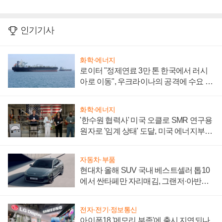
인기기사
화학·에너지
로이터 "정제연료 3만 톤 한국에서 러시
아로 이동", 우크라이나의 공격에 수요 늘
어
화학·에너지
'한수원 협력사' 미국 오클로 SMR 연구용
원자로 '임계 상태' 도달, 미국 에너지부
"중요한 이정표"
자동차·부품
현대차 올해 SUV 국내 베스트셀러 톱10
에서 싼타페만 자리매김, 그랜저·아반떼
'세단 쌍끌이'로 내수 방어
전자·전기·정보통신
아이폰18 '메모리 부족'에 출시 지연되나,