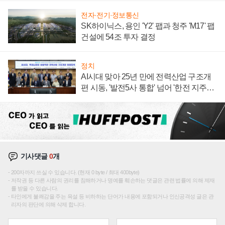
전자·전기·정보통신
SK하이닉스, 용인 'Y2' 팹과 청주 'M17' 팹
건설에 54조 투자 결정
정치
AI시대 맞아 25년 만에 전력산업 구조개
편 시동, '발전5사 통합' 넘어 '한전 지주사'
재편론도
기사댓글
0
개
200자까지 쓰실 수 있습니다. (현재 0 byte / 최대 400byte)
저작권 등 다른 사람의 권리를 침해하거나 명예를 훼손하는 댓글은 관련 법률에 의해 제재
를 받을 수 있습니다.
타인에게 불쾌감을 주는 욕설 등 비하하는 단어가 내용에 포함되거나 인신공격성 글은 관
리자의 판단에 의해 삭제 합니다.