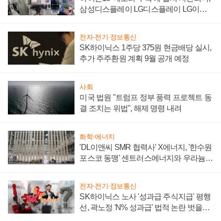
삼성디스플레이 LG디스플레이 LG이노
텍 '탈애플' 수익 다각화 속도
전자·전기·정보통신
SK하이닉스 1주당 375원 현금배당 실시,
추가 주주환원 계획 9월 공개 예정
사회
미국 법원 "트럼프 정부 풍력 프로젝트 동
결 조치는 위법", 해제 명령 내려
화학·에너지
'DL이앤씨 SMR 협력사' X에너지, '한수원
포스코 동맹' 센트러스에너지와 우라늄
계약 체결
전자·전기·정보통신
SK하이닉스 노사 '성과급 주식지급' 평행
선, 곽노정 'N% 성과급' 법적 논란 벗을지
주목