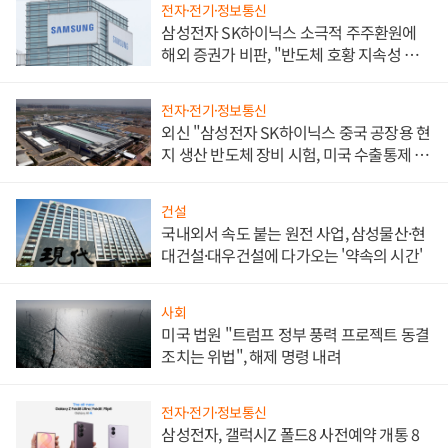
전자·전기·정보통신
삼성전자 SK하이닉스 소극적 주주환원에
해외 증권가 비판, "반도체 호황 지속성 의
문"
전자·전기·정보통신
외신 "삼성전자 SK하이닉스 중국 공장용 현
지 생산 반도체 장비 시험, 미국 수출통제 대
비"
건설
국내외서 속도 붙는 원전 사업, 삼성물산·현
대건설·대우건설에 다가오는 '약속의 시간'
사회
미국 법원 "트럼프 정부 풍력 프로젝트 동결
조치는 위법", 해제 명령 내려
전자·전기·정보통신
삼성전자, 갤럭시Z 폴드8 사전예약 개통 8