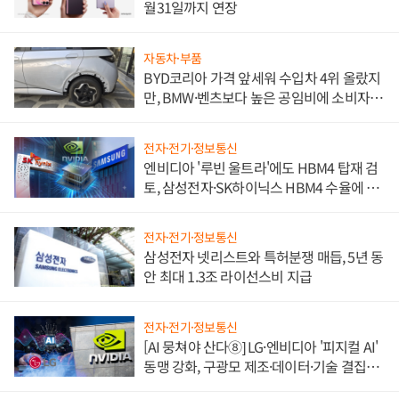
월31일까지 연장
자동차·부품
BYD코리아 가격 앞세워 수입차 4위 올랐지
만, BMW·벤츠보다 높은 공임비에 소비자
불만 폭발
전자·전기·정보통신
엔비디아 '루빈 울트라'에도 HBM4 탑재 검
토, 삼성전자·SK하이닉스 HBM4 수율에 주
도권 갈린다
전자·전기·정보통신
삼성전자 넷리스트와 특허분쟁 매듭, 5년 동
안 최대 1.3조 라이선스비 지급
전자·전기·정보통신
[AI 뭉쳐야 산다⑧] LG·엔비디아 '피지컬 AI'
동맹 강화, 구광모 제조·데이터·기술 결집
해 종합 로보틱스 기업으로