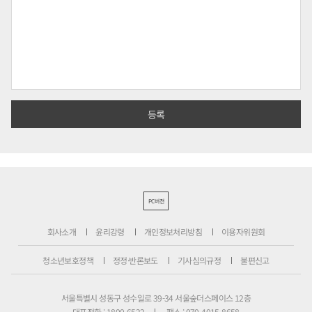
PC버전
회사소개
윤리강령
개인정보처리방침
이용자위원회
청소년보호정책
정정·반론보도
기사심의규정
불편신고
서울특별시 성동구 성수일로 39-34 서울숲더스페이스 12층
대표전화 : 1800-6522
팩스 : 070-4015-8658