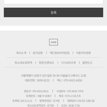
PC버전
회사소개
윤리강령
개인정보처리방침
이용자위원회
청소년보호정책
정정·반론보도
기사심의규정
불편신고
서울특별시 성동구 성수일로 39-34 서울숲더스페이스 12층
대표전화 : 1800-6522
팩스 : 070-4015-8658
편집국 : 070-4010-8512
사업본부 : 070-4010-7078
등록번호 : 서울 아 02897
제호 : 비즈니스포스트
등록일: 2013.11.13
발행·편집인 : 강석운
발행일자: 2013년 12월 2일
청소년보호책임자 : 강석운
ISSN : 2636-171X