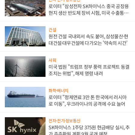
로이터 "삼성전자 SK하이닉스 중국 공장용
현지 생산 반도체 장비 시험, 미국 수출통제
대비"
건설
원전 건설 국내외서 속도 붙어, 삼성물산·현
대건설·대우건설에 다가오는 '약속의 시간'
사회
미국 법원 "트럼프 정부 풍력 프로젝트 동결
조치는 위법", 해제 명령 내려
화학·에너지
로이터 "정제연료 3만 톤 한국에서 러시아
로 이동", 우크라이나의 공격에 수요 늘어
전자·전기·정보통신
SK하이닉스 1주당 375원 현금배당 실시, 추
가 주주환원 계획 9월 공개 예정