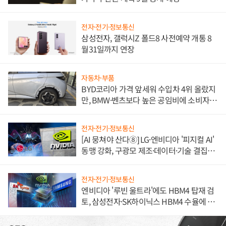
전자·전기·정보통신
삼성전자, 갤럭시Z 폴드8 사전예약 개통 8
월31일까지 연장
자동차·부품
BYD코리아 가격 앞세워 수입차 4위 올랐지
만, BMW·벤츠보다 높은 공임비에 소비자
불만 폭발
전자·전기·정보통신
[AI 뭉쳐야 산다⑧] LG·엔비디아 '피지컬 AI'
동맹 강화, 구광모 제조·데이터·기술 결집
해 종합 로보틱스 기업으로
전자·전기·정보통신
엔비디아 '루빈 울트라'에도 HBM4 탑재 검
토, 삼성전자·SK하이닉스 HBM4 수율에 주
도권 갈린다