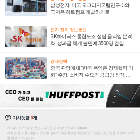
삼성전자, 미국 오크리지국립연구소와
극저온 히트펌프 개발하기로
전자·전기·정보통신
SK하이닉스 통합노조 설립 움직임 본격
화, 성과급 체계 불만에 3500명 결집
경제정책
중국 관영매체 "한국 폭염은 경제협력 기
회" 주장, 소비자 수요와 공급망 장점 강
조
기사댓글
0
개
200자까지 쓰실 수 있습니다. (현재 0 byte / 최대 400byte)
저작권 등 다른 사람의 권리를 침해하거나 명예를 훼손하는 댓글은 관련 법률에 의해 제재
를 받을 수 있습니다.