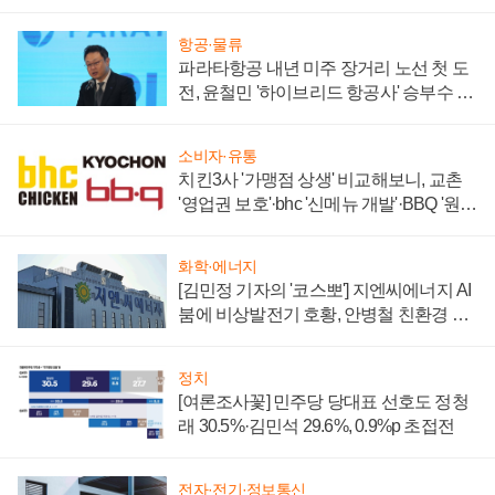
부각
항공·물류
파라타항공 내년 미주 장거리 노선 첫 도
전, 윤철민 '하이브리드 항공사' 승부수 통
할까
소비자·유통
치킨3사 '가맹점 상생' 비교해보니, 교촌
'영업권 보호'·bhc '신메뉴 개발'·BBQ '원가
부담'
화학·에너지
[김민정 기자의 '코스뽀'] 지엔씨에너지 AI
붐에 비상발전기 호황, 안병철 친환경 에
너지 발전전문기업 향한다
정치
[여론조사꽃] 민주당 당대표 선호도 정청
래 30.5%·김민석 29.6%, 0.9%p 초접전
전자·전기·정보통신