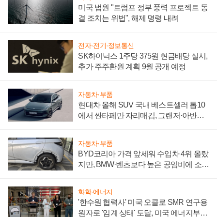
미국 법원 "트럼프 정부 풍력 프로젝트 동
결 조치는 위법", 해제 명령 내려
전자·전기·정보통신
SK하이닉스 1주당 375원 현금배당 실시,
추가 주주환원 계획 9월 공개 예정
자동차·부품
현대차 올해 SUV 국내 베스트셀러 톱10
에서 싼타페만 자리매김, 그랜저·아반떼
'세단 쌍끌이'로 내수 방어
자동차·부품
BYD코리아 가격 앞세워 수입차 4위 올랐
지만, BMW·벤츠보다 높은 공임비에 소비
자 불만 폭발
화학·에너지
'한수원 협력사' 미국 오클로 SMR 연구용
원자로 '임계 상태' 도달, 미국 에너지부