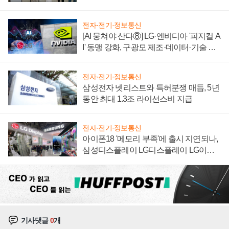
"중요한 이정표"
전자·전기·정보통신
[AI 뭉쳐야 산다⑧] LG·엔비디아 '피지컬 A
I' 동맹 강화, 구광모 제조·데이터·기술 결
집해 종합 로보틱스 기업으로
전자·전기·정보통신
삼성전자 넷리스트와 특허분쟁 매듭, 5년
동안 최대 1.3조 라이선스비 지급
전자·전기·정보통신
아이폰18 '메모리 부족'에 출시 지연되나,
삼성디스플레이 LG디스플레이 LG이노
텍 '탈애플' 수익 다각화 속도
기사댓글
0
개