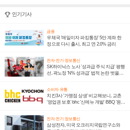
인기기사
금융
우체국 '매일이자 파킹통장' 5만 계좌 한
정으로 다시 출시, 최고 연 2.0% 금리
전자·전기·정보통신
SK하이닉스 노사 '성과급 주식 지급' 평행
선, 곽노정 'N% 성과급' 법적 논란 벗을지
주목
소비자·유통
치킨3사 '가맹점 상생' 비교해보니, 교촌
'영업권 보호'·bhc '신메뉴 개발'·BBQ '원가
부담'
전자·전기·정보통신
삼성전자, 미국 오크리지국립연구소와