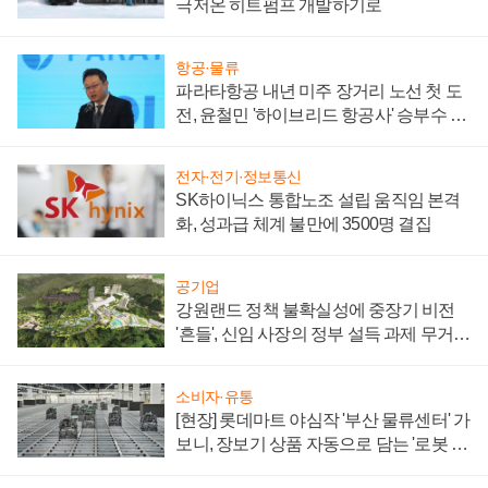
극저온 히트펌프 개발하기로
항공·물류
파라타항공 내년 미주 장거리 노선 첫 도
전, 윤철민 '하이브리드 항공사' 승부수 통
할까
전자·전기·정보통신
SK하이닉스 통합노조 설립 움직임 본격
화, 성과급 체계 불만에 3500명 결집
공기업
강원랜드 정책 불확실성에 중장기 비전
'흔들', 신임 사장의 정부 설득 과제 무거워
져
소비자·유통
[현장] 롯데마트 야심작 '부산 물류센터' 가
보니, 장보기 상품 자동으로 담는 '로봇 40
0대' 장관