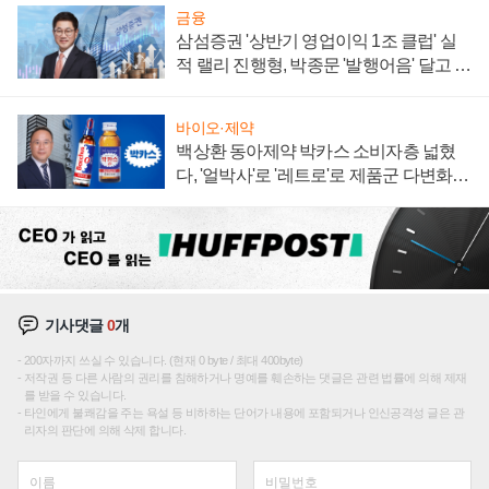
금융
삼섬증권 '상반기 영업이익 1조 클럽' 실
적 랠리 진행형, 박종문 '발행어음' 달고 연
임 향하나
바이오·제약
백상환 동아제약 박카스 소비자층 넓혔
다, '얼박사'로 '레트로'로 제품군 다변화
주효
기사댓글
0
개
200자까지 쓰실 수 있습니다. (현재 0 byte / 최대 400byte)
저작권 등 다른 사람의 권리를 침해하거나 명예를 훼손하는 댓글은 관련 법률에 의해 제재
를 받을 수 있습니다.
타인에게 불쾌감을 주는 욕설 등 비하하는 단어가 내용에 포함되거나 인신공격성 글은 관
리자의 판단에 의해 삭제 합니다.