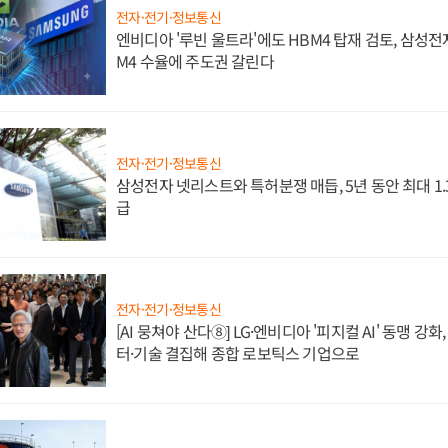
전자·전기·정보통신
엔비디아 '루빈 울트라'에도 HBM4 탑재 검토, 삼성전
M4 수율에 주도권 갈린다
전자·전기·정보통신
삼성전자 넷리스트와 특허분쟁 매듭, 5년 동안 최대 1
급
전자·전기·정보통신
[AI 뭉쳐야 산다⑧] LG·엔비디아 '피지컬 AI' 동맹 강
터·기술 결집해 종합 로보틱스 기업으로