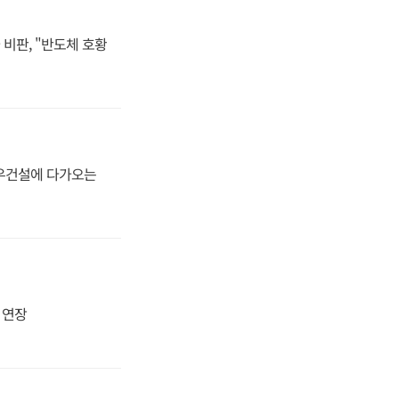
비판, "반도체 호황
대우건설에 다가오는
지 연장