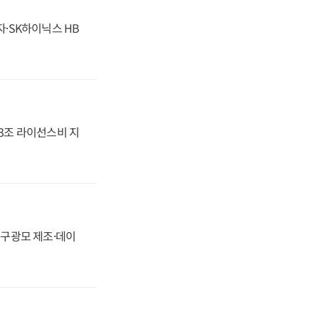
자·SK하이닉스 HB
.3조 라이선스비 지
화, 구광모 제조·데이