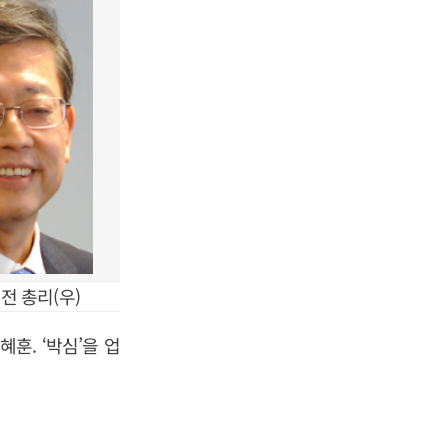
전 총리(우)
훈. ‘박심’을 업