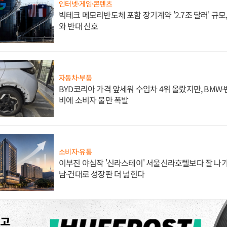
인터넷·게임·콘텐츠
빅테크 메모리반도체 포함 장기계약 '2.7조 달러' 규모,
와 반대 신호
자동차·부품
BYD코리아 가격 앞세워 수입차 4위 올랐지만, BMW
비에 소비자 불만 폭발
소비자·유통
이부진 야심작 '신라스테이' 서울신라호텔보다 잘 나가
남·건대로 성장판 더 넓힌다