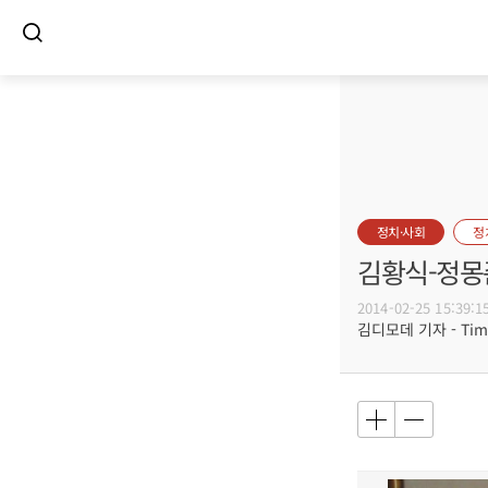
정치·사회
정
김황식-정몽
2014-02-25 15:39:1
김디모데 기자 - Timot