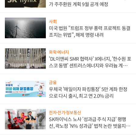
가 주주환원 계획 9월 공개 예정
사회
미국 법원 "트럼프 정부 풍력 프로젝트 동결
조치는 위법", 해제 명령 내려
화학·에너지
'DL이앤씨 SMR 협력사' X에너지, '한수원 포
스코 동맹' 센트러스에너지와 우라늄 계약
체결
금융
우체국 '매일이자 파킹통장' 5만 계좌 한정
으로 다시 출시, 최고 연 2.0% 금리
전자·전기·정보통신
SK하이닉스 노사 '성과급 주식 지급' 평행
선, 곽노정 'N% 성과급' 법적 논란 벗을지 주
목