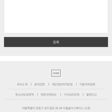
PC버전
회사소개
윤리강령
개인정보처리방침
이용자위원회
청소년보호정책
정정·반론보도
기사심의규정
불편신고
서울특별시 성동구 성수일로 39-34 서울숲더스페이스 12층