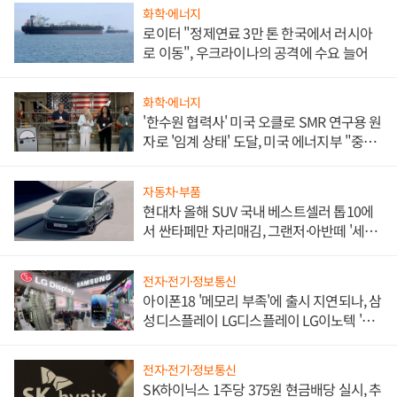
화학·에너지
로이터 "정제연료 3만 톤 한국에서 러시아
로 이동", 우크라이나의 공격에 수요 늘어
화학·에너지
'한수원 협력사' 미국 오클로 SMR 연구용 원
자로 '임계 상태' 도달, 미국 에너지부 "중요
한 이정표"
자동차·부품
현대차 올해 SUV 국내 베스트셀러 톱10에
서 싼타페만 자리매김, 그랜저·아반떼 '세단
쌍끌이'로 내수 방어
전자·전기·정보통신
아이폰18 '메모리 부족'에 출시 지연되나, 삼
성디스플레이 LG디스플레이 LG이노텍 '탈
애플' 수익 다각화 속도
전자·전기·정보통신
SK하이닉스 1주당 375원 현금배당 실시, 추