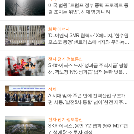
미국 법원 "트럼프 정부 풍력 프로젝트 동
결 조치는 위법", 해제 명령 내려
화학·에너지
'DL이앤씨 SMR 협력사' X에너지, '한수원
포스코 동맹' 센트러스에너지와 우라늄
계약 체결
전자·전기·정보통신
SK하이닉스 노사 '성과급 주식지급' 평행
선, 곽노정 'N% 성과급' 법적 논란 벗을지
주목
정치
AI시대 맞아 25년 만에 전력산업 구조개
편 시동, '발전5사 통합' 넘어 '한전 지주사'
재편론도
전자·전기·정보통신
SK하이닉스, 용인 'Y2' 팹과 청주 'M17' 팹
건설에 54조 투자 결정