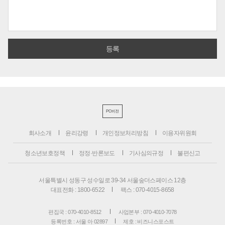
PC버전
회사소개
윤리강령
개인정보처리방침
이용자위원회
청소년보호정책
정정·반론보도
기사심의규정
불편신고
서울특별시 성동구 성수일로 39-34 서울숲더스페이스 12층
대표전화 : 1800-6522
팩스 : 070-4015-8658
편집국 : 070-4010-8512
사업본부 : 070-4010-7078
등록번호 : 서울 아 02897
제호 : 비즈니스포스트