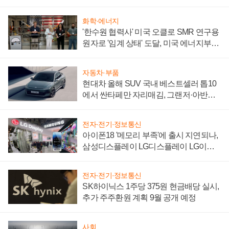
어
화학·에너지
'한수원 협력사' 미국 오클로 SMR 연구용
원자로 '임계 상태' 도달, 미국 에너지부
"중요한 이정표"
자동차·부품
현대차 올해 SUV 국내 베스트셀러 톱10
에서 싼타페만 자리매김, 그랜저·아반떼
'세단 쌍끌이'로 내수 방어
전자·전기·정보통신
아이폰18 '메모리 부족'에 출시 지연되나,
삼성디스플레이 LG디스플레이 LG이노
텍 '탈애플' 수익 다각화 속도
전자·전기·정보통신
SK하이닉스 1주당 375원 현금배당 실시,
추가 주주환원 계획 9월 공개 예정
사회