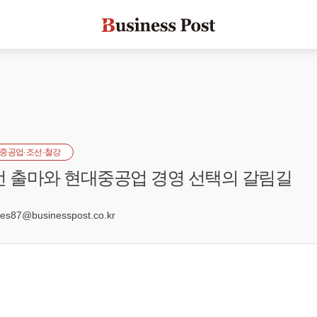
중공업·조선·철강
선 출마와 현대중공업 경영 선택의 갈림길
9
s87@businesspost.co.kr