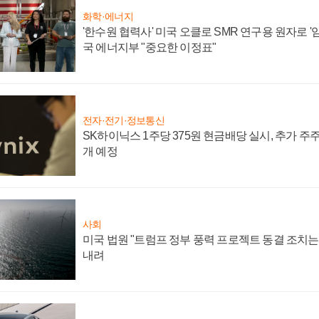
화학·에너지
'한수원 협력사' 미국 오클로 SMR 연구용 원자로 '임
국 에너지부 "중요한 이정표"
전자·전기·정보통신
SK하이닉스 1주당 375원 현금배당 실시, 추가 주
개 예정
사회
미국 법원 "트럼프 정부 풍력 프로젝트 동결 조치는 
내려