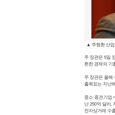
▲ 주형환 산업
주 장관은 5일 
튼한 경제의 기
주 장관은 올해
출목표는 지난해 
중소·중견기업 수출
난 250억 달러
전자상거래 수출은