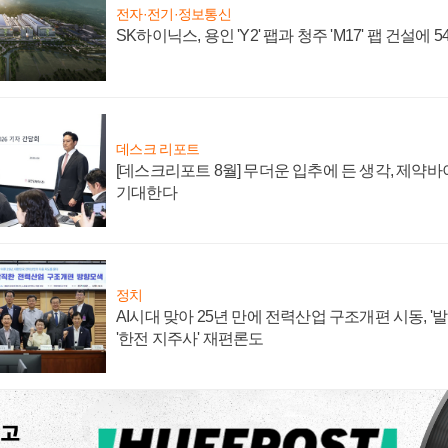
전자·전기·정보통신
SK하이닉스, 용인 'Y2' 팹과 청주 'M17' 팹 건설에 
데스크 리포트
[데스크리포트 8월] 무더운 입추에 든 생각, 제약
기대한다
정치
AI시대 맞아 25년 만에 전력산업 구조개편 시동, '
'한전 지주사' 재편론도