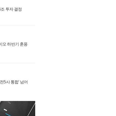
54조 투자 결정
바이오 하반기 훈풍
발전5사 통합' 넘어