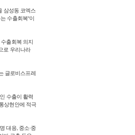
울 삼성동 코엑스
두는 수출회복”이
도 수출회복 의지
항으로 우리나라
되는 글로비스프레
목인 수출이 활력
 통상현안에 적극
명 대응, 중소·중