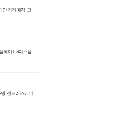
페만 자리매김, 그
스플레이 LG디스플
 동맹' 센트러스에너