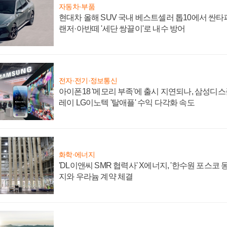
자동차·부품
현대차 올해 SUV 국내 베스트셀러 톱10에서 싼타
랜저·아반떼 '세단 쌍끌이'로 내수 방어
전자·전기·정보통신
아이폰18 '메모리 부족'에 출시 지연되나, 삼성디
레이 LG이노텍 '탈애플' 수익 다각화 속도
화학·에너지
'DL이앤씨 SMR 협력사' X에너지, '한수원 포스코
지와 우라늄 계약 체결