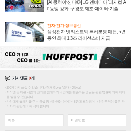
[AI 뭉쳐야 산다⑧] LG·엔비디아 '피지컬 A
I' 동맹 강화, 구광모 제조·데이터·기술 결
집해 종합 로보틱스 기업으로
전자·전기·정보통신
삼성전자 넷리스트와 특허분쟁 매듭, 5년
동안 최대 1.3조 라이선스비 지급
기사댓글
0
개
200자까지 쓰실 수 있습니다. (현재 0 byte / 최대 400byte)
저작권 등 다른 사람의 권리를 침해하거나 명예를 훼손하는 댓글은 관련 법률에 의해 제재
를 받을 수 있습니다.
타인에게 불쾌감을 주는 욕설 등 비하하는 단어가 내용에 포함되거나 인신공격성 글은 관
리자의 판단에 의해 삭제 합니다.