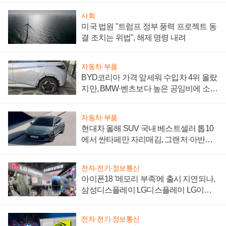
사회
미국 법원 "트럼프 정부 풍력 프로젝트 동
결 조치는 위법", 해제 명령 내려
자동차·부품
BYD코리아 가격 앞세워 수입차 4위 올랐
지만, BMW·벤츠보다 높은 공임비에 소비
자 불만 폭발
자동차·부품
현대차 올해 SUV 국내 베스트셀러 톱10
에서 싼타페만 자리매김, 그랜저·아반떼
'세단 쌍끌이'로 내수 방어
전자·전기·정보통신
아이폰18 '메모리 부족'에 출시 지연되나,
삼성디스플레이 LG디스플레이 LG이노
텍 '탈애플' 수익 다각화 속도
전자·전기·정보통신