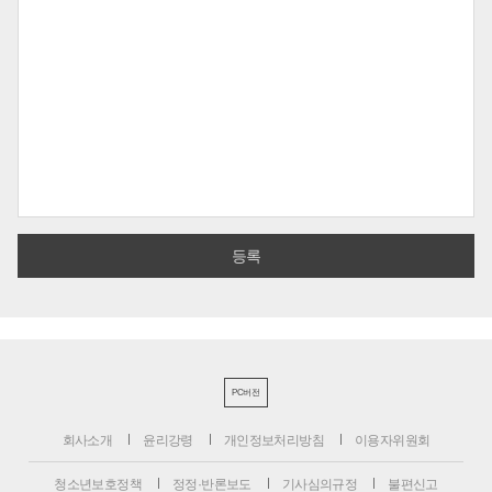
PC버전
회사소개
윤리강령
개인정보처리방침
이용자위원회
청소년보호정책
정정·반론보도
기사심의규정
불편신고