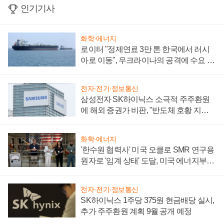
인기기사
화학·에너지
로이터 "정제연료 3만 톤 한국에서 러시
아로 이동", 우크라이나의 공격에 수요 늘
어
전자·전기·정보통신
삼성전자 SK하이닉스 소극적 주주환원
에 해외 증권가 비판, "반도체 호황 지속
성 의문"
화학·에너지
'한수원 협력사' 미국 오클로 SMR 연구용
원자로 '임계 상태' 도달, 미국 에너지부
"중요한 이정표"
전자·전기·정보통신
SK하이닉스 1주당 375원 현금배당 실시,
추가 주주환원 계획 9월 공개 예정