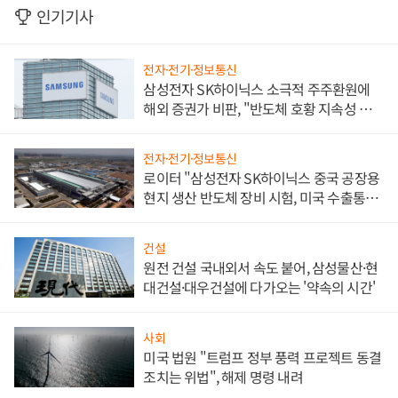
인기기사
전자·전기·정보통신
삼성전자 SK하이닉스 소극적 주주환원에
해외 증권가 비판, "반도체 호황 지속성 의
문"
전자·전기·정보통신
로이터 "삼성전자 SK하이닉스 중국 공장용
현지 생산 반도체 장비 시험, 미국 수출통제
대비"
건설
원전 건설 국내외서 속도 붙어, 삼성물산·현
대건설·대우건설에 다가오는 '약속의 시간'
사회
미국 법원 "트럼프 정부 풍력 프로젝트 동결
조치는 위법", 해제 명령 내려