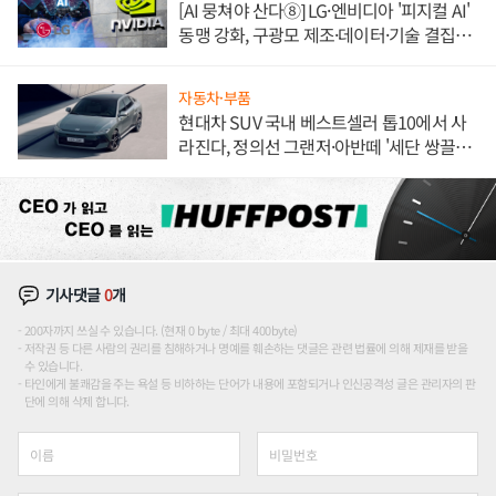
[AI 뭉쳐야 산다⑧] LG·엔비디아 '피지컬 AI'
동맹 강화, 구광모 제조·데이터·기술 결집
해 종합 로보틱스 기업으로
자동차·부품
현대차 SUV 국내 베스트셀러 톱10에서 사
라진다, 정의선 그랜저·아반떼 '세단 쌍끌
이'로 내수 방어
기사댓글
0
개
200자까지 쓰실 수 있습니다. (현재 0 byte / 최대 400byte)
저작권 등 다른 사람의 권리를 침해하거나 명예를 훼손하는 댓글은 관련 법률에 의해 제재를 받을
수 있습니다.
타인에게 불쾌감을 주는 욕설 등 비하하는 단어가 내용에 포함되거나 인신공격성 글은 관리자의 판
단에 의해 삭제 합니다.