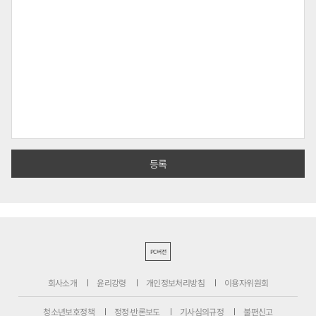
PC버전
회사소개
윤리강령
개인정보처리방침
이용자위원회
청소년보호정책
정정·반론보도
기사심의규정
불편신고