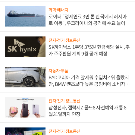
화학·에너지
로이터 "정제연료 3만 톤 한국에서 러시아
로 이동", 우크라이나의 공격에 수요 늘어
전자·전기·정보통신
SK하이닉스 1주당 375원 현금배당 실시, 추
가 주주환원 계획 9월 공개 예정
자동차·부품
BYD코리아 가격 앞세워 수입차 4위 올랐지
만, BMW·벤츠보다 높은 공임비에 소비자
불만 폭발
전자·전기·정보통신
삼성전자, 갤럭시Z 폴드8 사전예약 개통 8
월31일까지 연장
전자·전기·정보통신