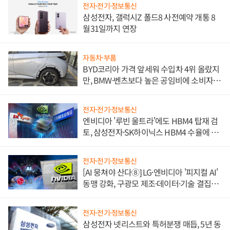
전자·전기·정보통신
삼성전자, 갤럭시Z 폴드8 사전예약 개통 8
월31일까지 연장
자동차·부품
BYD코리아 가격 앞세워 수입차 4위 올랐지
만, BMW·벤츠보다 높은 공임비에 소비자
불만 폭발
전자·전기·정보통신
엔비디아 '루빈 울트라'에도 HBM4 탑재 검
토, 삼성전자·SK하이닉스 HBM4 수율에 주
도권 갈린다
전자·전기·정보통신
[AI 뭉쳐야 산다⑧] LG·엔비디아 '피지컬 AI'
동맹 강화, 구광모 제조·데이터·기술 결집
해 종합 로보틱스 기업으로
전자·전기·정보통신
삼성전자 넷리스트와 특허분쟁 매듭, 5년 동