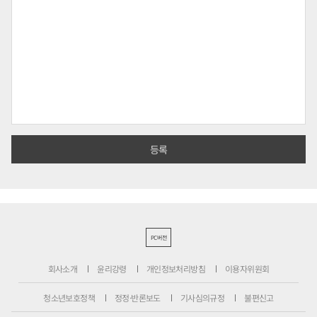
PC버전
회사소개
윤리강령
개인정보처리방침
이용자위원회
청소년보호정책
정정·반론보도
기사심의규정
불편신고