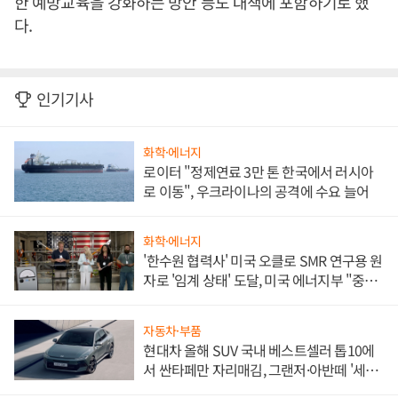
한 예방교육을 강화하는 방안 등도 대책에 포함하기로 했
다.
인기기사
화학·에너지
로이터 "정제연료 3만 톤 한국에서 러시아
로 이동", 우크라이나의 공격에 수요 늘어
화학·에너지
'한수원 협력사' 미국 오클로 SMR 연구용 원
자로 '임계 상태' 도달, 미국 에너지부 "중요
한 이정표"
자동차·부품
현대차 올해 SUV 국내 베스트셀러 톱10에
서 싼타페만 자리매김, 그랜저·아반떼 '세단
쌍끌이'로 내수 방어