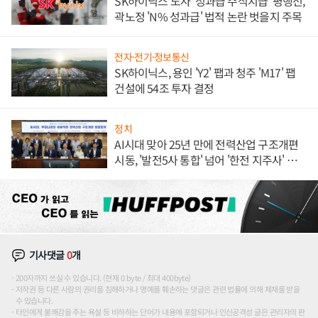
SK하이닉스 노사 '성과급 주식지급' 평행선,
곽노정 'N% 성과급' 법적 논란 벗을지 주목
전자·전기·정보통신
SK하이닉스, 용인 'Y2' 팹과 청주 'M17' 팹
건설에 54조 투자 결정
정치
AI시대 맞아 25년 만에 전력산업 구조개편
시동, '발전5사 통합' 넘어 '한전 지주사' 재편
론도
기사댓글
0
개
200자까지 쓰실 수 있습니다. (현재 0 byte / 최대 400byte)
저작권 등 다른 사람의 권리를 침해하거나 명예를 훼손하는 댓글은 관련 법률에 의해 제재를 받을
수 있습니다.
타인에게 불쾌감을 주는 욕설 등 비하하는 단어가 내용에 포함되거나 인신공격성 글은 관리자의 판