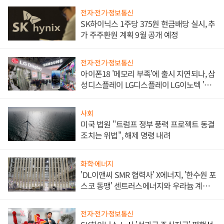
전자·전기·정보통신
SK하이닉스 1주당 375원 현금배당 실시, 추
가 주주환원 계획 9월 공개 예정
전자·전기·정보통신
아이폰18 '메모리 부족'에 출시 지연되나, 삼
성디스플레이 LG디스플레이 LG이노텍 '탈
애플' 수익 다각화 속도
사회
미국 법원 "트럼프 정부 풍력 프로젝트 동결
조치는 위법", 해제 명령 내려
화학·에너지
'DL이앤씨 SMR 협력사' X에너지, '한수원 포
스코 동맹' 센트러스에너지와 우라늄 계약
체결
전자·전기·정보통신