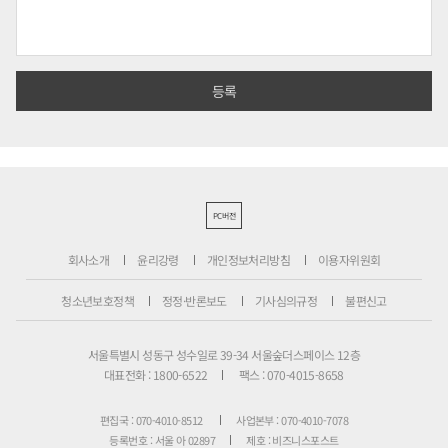
PC버전
회사소개
윤리강령
개인정보처리방침
이용자위원회
청소년보호정책
정정·반론보도
기사심의규정
불편신고
서울특별시 성동구 성수일로 39-34 서울숲더스페이스 12층
대표전화 : 1800-6522
팩스 : 070-4015-8658
편집국 : 070-4010-8512
사업본부 : 070-4010-7078
등록번호 : 서울 아 02897
제호 : 비즈니스포스트