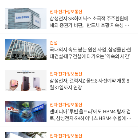
비"
전자·전기·정보통신
삼성전자 SK하이닉스 소극적 주주환원에
해외 증권가 비판, "반도체 호황 지속성 의
문"
건설
국내외서 속도 붙는 원전 사업, 삼성물산·현
대건설·대우건설에 다가오는 '약속의 시간'
전자·전기·정보통신
삼성전자, 갤럭시Z 폴드8 사전예약 개통 8
월31일까지 연장
전자·전기·정보통신
엔비디아 '루빈 울트라'에도 HBM4 탑재 검
토, 삼성전자·SK하이닉스 HBM4 수율에 주
도권 갈린다
전자·전기·정보통신