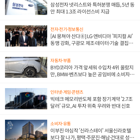
삼성전자 넷리스트와 특허분쟁 매듭, 5년 동
안 최대 1.3조 라이선스비 지급
전자·전기·정보통신
[AI 뭉쳐야 산다⑧] LG·엔비디아 '피지컬 AI'
동맹 강화, 구광모 제조·데이터·기술 결집
해 종합 로보틱스 기업으로
자동차·부품
BYD코리아 가격 앞세워 수입차 4위 올랐지
만, BMW·벤츠보다 높은 공임비에 소비자
불만 폭발
인터넷·게임·콘텐츠
빅테크 메모리반도체 포함 장기계약 '2.7조
달러' 규모, AI 투자 위축 우려와 반대 신호
소비자·유통
이부진 야심작 '신라스테이' 서울신라호텔
보다 잘 나가, 평택·주문진·해남·건대로 성