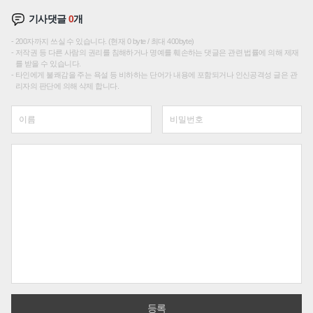
기사댓글
0
개
200자까지 쓰실 수 있습니다. (현재 0 byte / 최대 400byte)
저작권 등 다른 사람의 권리를 침해하거나 명예를 훼손하는 댓글은 관련 법률에 의해 제재
를 받을 수 있습니다.
타인에게 불쾌감을 주는 욕설 등 비하하는 단어가 내용에 포함되거나 인신공격성 글은 관
리자의 판단에 의해 삭제 합니다.