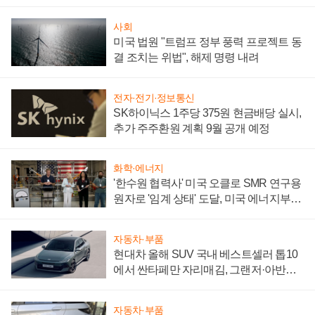
성 의문"
사회
미국 법원 "트럼프 정부 풍력 프로젝트 동
결 조치는 위법", 해제 명령 내려
전자·전기·정보통신
SK하이닉스 1주당 375원 현금배당 실시,
추가 주주환원 계획 9월 공개 예정
화학·에너지
'한수원 협력사' 미국 오클로 SMR 연구용
원자로 '임계 상태' 도달, 미국 에너지부
"중요한 이정표"
자동차·부품
현대차 올해 SUV 국내 베스트셀러 톱10
에서 싼타페만 자리매김, 그랜저·아반떼
'세단 쌍끌이'로 내수 방어
자동차·부품