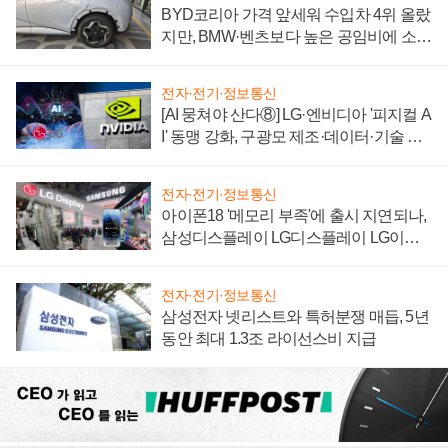
BYD코리아 가격 앞세워 수입차 4위 올랐
지만, BMW·벤츠보다 높은 공임비에 소비
자 불만 폭발
전자·전기·정보통신
[AI 뭉쳐야 산다⑧] LG·엔비디아 '피지컬 A
I' 동맹 강화, 구광모 제조·데이터·기술 결
집해 종합 로보틱스 기업으로
전자·전기·정보통신
아이폰18 '메모리 부족'에 출시 지연되나,
삼성디스플레이 LG디스플레이 LG이노
텍 '탈애플' 수익 다각화 속도
전자·전기·정보통신
삼성전자 넷리스트와 특허분쟁 매듭, 5년
동안 최대 1.3조 라이선스비 지급