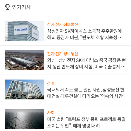
인기기사
전자·전기·정보통신
삼성전자 SK하이닉스 소극적 주주환원에
해외 증권가 비판, "반도체 호황 지속성 의
문"
전자·전기·정보통신
외신 "삼성전자 SK하이닉스 중국 공장용 현
지 생산 반도체 장비 시험, 미국 수출통제 대
비"
건설
국내외서 속도 붙는 원전 사업, 삼성물산·현
대건설·대우건설에 다가오는 '약속의 시간'
사회
미국 법원 "트럼프 정부 풍력 프로젝트 동결
조치는 위법", 해제 명령 내려