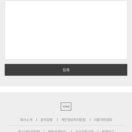
PC버전
회사소개
윤리강령
개인정보처리방침
이용자위원회
청소년보호정책
정정·반론보도
기사심의규정
불편신고