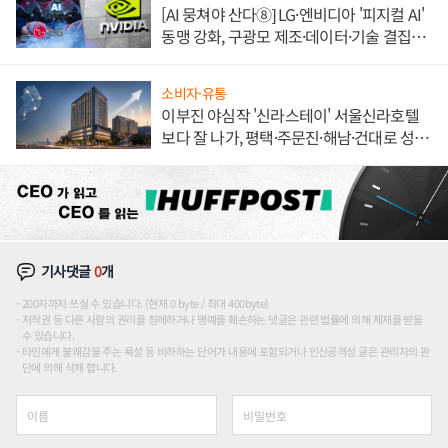
[AI 뭉쳐야 산다⑧] LG·엔비디아 '피지컬 AI'
동맹 강화, 구광모 제조·데이터·기술 결집
해 종합 로보틱스 기업으로
소비자·유통
이부진 야심작 '신라스테이' 서울신라호텔
보다 잘 나가, 평택·주문진·해남·건대로 성
장판 더 넓힌다
기사댓글
0
개
200자까지 쓰실 수 있습니다. (현재 0 byte / 최대 400byte)
저작권 등 다른 사람의 권리를 침해하거나 명예를 훼손하는 댓글은 관련 법률에 의해 제재를 받을
수 있습니다.
타인에게 불쾌감을 주는 욕설 등 비하하는 단어가 내용에 포함되거나 인신공격성 글은 관리자의 판
단에 의해 삭제 합니다.