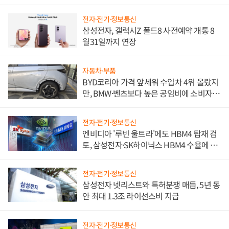
전자·전기·정보통신
삼성전자, 갤럭시Z 폴드8 사전예약 개통 8
월31일까지 연장
자동차·부품
BYD코리아 가격 앞세워 수입차 4위 올랐지
만, BMW·벤츠보다 높은 공임비에 소비자
불만 폭발
전자·전기·정보통신
엔비디아 '루빈 울트라'에도 HBM4 탑재 검
토, 삼성전자·SK하이닉스 HBM4 수율에 주
도권 갈린다
전자·전기·정보통신
삼성전자 넷리스트와 특허분쟁 매듭, 5년 동
안 최대 1.3조 라이선스비 지급
전자·전기·정보통신