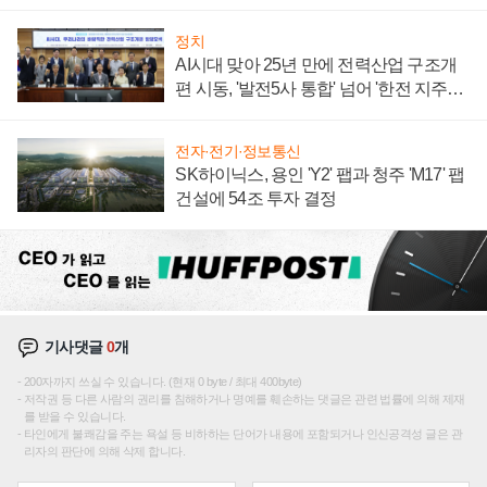
주목
정치
AI시대 맞아 25년 만에 전력산업 구조개
편 시동, '발전5사 통합' 넘어 '한전 지주사'
재편론도
전자·전기·정보통신
SK하이닉스, 용인 'Y2' 팹과 청주 'M17' 팹
건설에 54조 투자 결정
기사댓글
0
개
200자까지 쓰실 수 있습니다. (현재 0 byte / 최대 400byte)
저작권 등 다른 사람의 권리를 침해하거나 명예를 훼손하는 댓글은 관련 법률에 의해 제재
를 받을 수 있습니다.
타인에게 불쾌감을 주는 욕설 등 비하하는 단어가 내용에 포함되거나 인신공격성 글은 관
리자의 판단에 의해 삭제 합니다.