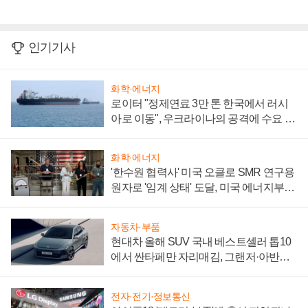
인기기사
화학·에너지
로이터 "정제연료 3만 톤 한국에서 러시
아로 이동", 우크라이나의 공격에 수요 늘
어
화학·에너지
'한수원 협력사' 미국 오클로 SMR 연구용
원자로 '임계 상태' 도달, 미국 에너지부
"중요한 이정표"
자동차·부품
현대차 올해 SUV 국내 베스트셀러 톱10
에서 싼타페만 자리매김, 그랜저·아반떼
'세단 쌍끌이'로 내수 방어
전자·전기·정보통신