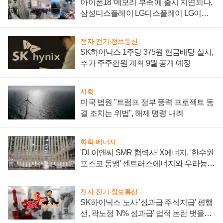
아이폰18 '메모리 부족'에 출시 지연되나,
삼성디스플레이 LG디스플레이 LG이노
텍 '탈애플' 수익 다각화 속도
전자·전기·정보통신
SK하이닉스 1주당 375원 현금배당 실시,
추가 주주환원 계획 9월 공개 예정
사회
미국 법원 "트럼프 정부 풍력 프로젝트 동
결 조치는 위법", 해제 명령 내려
화학·에너지
'DL이앤씨 SMR 협력사' X에너지, '한수원
포스코 동맹' 센트러스에너지와 우라늄
계약 체결
전자·전기·정보통신
SK하이닉스 노사 '성과급 주식지급' 평행
선, 곽노정 'N% 성과급' 법적 논란 벗을지