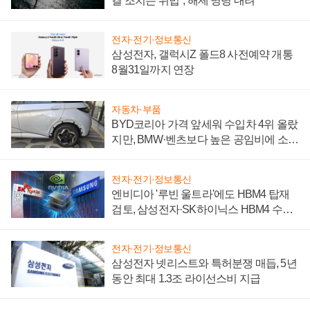
결 조치는 위법", 해제 명령 내려
전자·전기·정보통신
삼성전자, 갤럭시Z 폴드8 사전예약 개통
8월31일까지 연장
자동차·부품
BYD코리아 가격 앞세워 수입차 4위 올랐
지만, BMW·벤츠보다 높은 공임비에 소비
자 불만 폭발
전자·전기·정보통신
엔비디아 '루빈 울트라'에도 HBM4 탑재
검토, 삼성전자·SK하이닉스 HBM4 수율
에 주도권 갈린다
전자·전기·정보통신
삼성전자 넷리스트와 특허분쟁 매듭, 5년
동안 최대 1.3조 라이선스비 지급