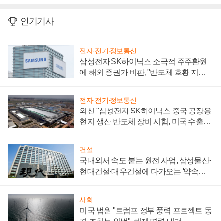
인기기사
전자·전기·정보통신
삼성전자 SK하이닉스 소극적 주주환원
에 해외 증권가 비판, "반도체 호황 지속
성 의문"
전자·전기·정보통신
외신 "삼성전자 SK하이닉스 중국 공장용
현지 생산 반도체 장비 시험, 미국 수출통
제 대비"
건설
국내외서 속도 붙는 원전 사업, 삼성물산·
현대건설·대우건설에 다가오는 '약속의
시간'
사회
미국 법원 "트럼프 정부 풍력 프로젝트 동