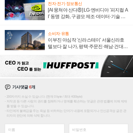
전자·전기·정보통신
[AI 뭉쳐야 산다⑧] LG·엔비디아 '피지컬 A
I' 동맹 강화, 구광모 제조·데이터·기술 결
집해 종합 로보틱스 기업으로
소비자·유통
이부진 야심작 '신라스테이' 서울신라호
텔보다 잘 나가, 평택·주문진·해남·건대로
성장판 더 넓힌다
기사댓글
0
개
200자까지 쓰실 수 있습니다. (현재 0 byte / 최대 400byte)
저작권 등 다른 사람의 권리를 침해하거나 명예를 훼손하는 댓글은 관련 법률에 의해 제재
를 받을 수 있습니다.
타인에게 불쾌감을 주는 욕설 등 비하하는 단어가 내용에 포함되거나 인신공격성 글은 관
리자의 판단에 의해 삭제 합니다.