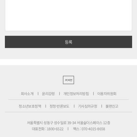
PC버전
회사소개
윤리강령
개인정보처리방침
이용자위원회
청소년보호정책
정정·반론보도
기사심의규정
불편신고
서울특별시 성동구 성수일로 39-34 서울숲더스페이스 12층
대표전화 : 1800-6522
팩스 : 070-4015-8658