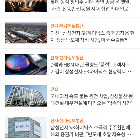
롯데·농심 창업주 시대 '라면 앙금'은 옛말,
'사촌' 신동빈·신동원 시대 협업 확대일로
전자·전기·정보통신
외신 "삼성전자 SK하이닉스 중국 공장용 현
지 생산 반도체 장비 시험, 미국 수출통제 대
비"
전자·전기·정보통신
D램과 HBM 내년 물량도 '품절', 고객사 위
기감이 삼성전자 SK하이닉스 협상력 더 키
워
건설
국내외서 속도 붙는 원전 사업, 삼성물산·현
대건설·대우건설에 다가오는 '약속의 시간'
전자·전기·정보통신
삼성전자 SK하이닉스 소극적 주주환원에
해외 증권가 비판, "반도체 호황 지속성 의