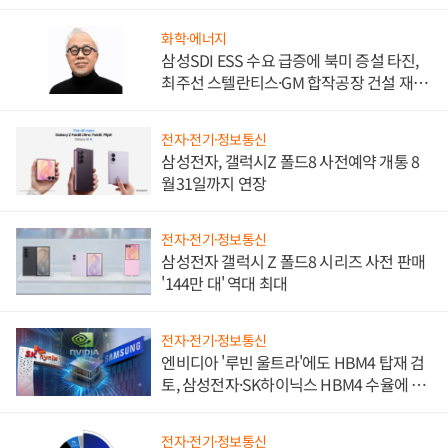
문"
화학·에너지
삼성SDI ESS 수요 급증에 북미 증설 타진,
최주선 스텔란티스·GM 합작공장 건설 재추
진하나
전자·전기·정보통신
삼성전자, 갤럭시Z 폴드8 사전예약 개통 8
월31일까지 연장
전자·전기·정보통신
삼성전자 갤럭시 Z 폴드8 시리즈 사전 판매
'144만 대' 역대 최대
전자·전기·정보통신
엔비디아 '루빈 울트라'에도 HBM4 탑재 검
토, 삼성전자·SK하이닉스 HBM4 수율에 주
도권 갈린다
전자·전기·정보통신