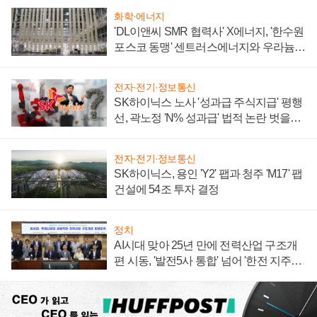
화학·에너지
'DL이앤씨 SMR 협력사' X에너지, '한수원
포스코 동맹' 센트러스에너지와 우라늄
계약 체결
전자·전기·정보통신
SK하이닉스 노사 '성과급 주식지급' 평행
선, 곽노정 'N% 성과급' 법적 논란 벗을지
주목
전자·전기·정보통신
SK하이닉스, 용인 'Y2' 팹과 청주 'M17' 팹
건설에 54조 투자 결정
정치
AI시대 맞아 25년 만에 전력산업 구조개
편 시동, '발전5사 통합' 넘어 '한전 지주사'
재편론도