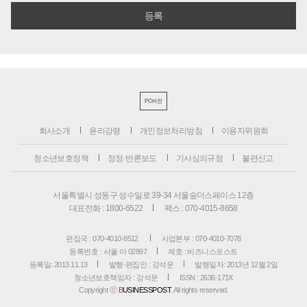
PC버전
회사소개
윤리강령
개인정보처리방침
이용자위원회
청소년보호정책
정정·반론보도
기사심의규정
불편신고
서울특별시 성동구 성수일로 39-34 서울숲더스페이스 12층
대표전화 : 1800-6522
팩스 : 070-4015-8658
편집국 : 070-4010-8512
사업본부 : 070-4010-7078
등록번호 : 서울 아 02897
제호 : 비즈니스포스트
등록일: 2013.11.13
발행·편집인 : 강석운
발행일자: 2013년 12월 2일
청소년보호책임자 : 강석운
ISSN : 2636-171X
Copyright ⓒ
B
USINESSPOST
. All rights reserved.