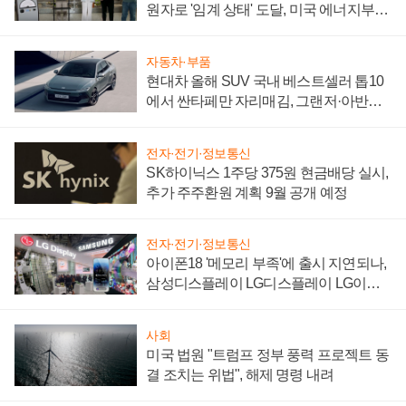
원자로 '임계 상태' 도달, 미국 에너지부
"중요한 이정표"
자동차·부품
현대차 올해 SUV 국내 베스트셀러 톱10
에서 싼타페만 자리매김, 그랜저·아반떼
'세단 쌍끌이'로 내수 방어
전자·전기·정보통신
SK하이닉스 1주당 375원 현금배당 실시,
추가 주주환원 계획 9월 공개 예정
전자·전기·정보통신
아이폰18 '메모리 부족'에 출시 지연되나,
삼성디스플레이 LG디스플레이 LG이노
텍 '탈애플' 수익 다각화 속도
사회
미국 법원 "트럼프 정부 풍력 프로젝트 동
결 조치는 위법", 해제 명령 내려