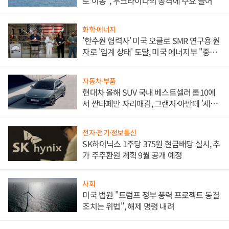
로 이동", 우크라이나의 공격에 수요 늘어
화학·에너지
'한수원 협력사' 미국 오클로 SMR 연구용 원
자로 '임계 상태' 도달, 미국 에너지부 "중요
한 이정표"
자동차·부품
현대차 올해 SUV 국내 베스트셀러 톱10에
서 싼타페만 자리매김, 그랜저·아반떼 '세단
쌍끌이'로 내수 방어
전자·전기·정보통신
SK하이닉스 1주당 375원 현금배당 실시, 추
가 주주환원 계획 9월 공개 예정
사회
미국 법원 "트럼프 정부 풍력 프로젝트 동결
조치는 위법", 해제 명령 내려