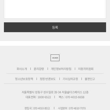
PC버전
회사소개
윤리강령
개인정보처리방침
이용자위원회
청소년보호정책
정정·반론보도
기사심의규정
불편신고
서울특별시 성동구 성수일로 39-34 서울숲더스페이스 12층
대표전화 : 1800-6522
팩스 : 070-4015-8658
편집국 : 070-4010-8512
사업본부 : 070-4010-7078