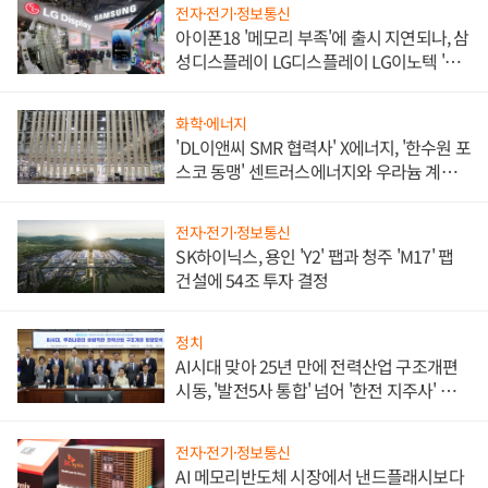
전자·전기·정보통신
아이폰18 '메모리 부족'에 출시 지연되나, 삼
성디스플레이 LG디스플레이 LG이노텍 '탈
애플' 수익 다각화 속도
화학·에너지
'DL이앤씨 SMR 협력사' X에너지, '한수원 포
스코 동맹' 센트러스에너지와 우라늄 계약
체결
전자·전기·정보통신
SK하이닉스, 용인 'Y2' 팹과 청주 'M17' 팹
건설에 54조 투자 결정
정치
AI시대 맞아 25년 만에 전력산업 구조개편
시동, '발전5사 통합' 넘어 '한전 지주사' 재편
론도
전자·전기·정보통신
AI 메모리반도체 시장에서 낸드플래시보다