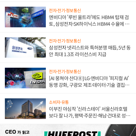
전자·전기·정보통신
엔비디아 '루빈 울트라'에도 HBM4 탑재 검
토, 삼성전자·SK하이닉스 HBM4 수율에 주
도권 갈린다
전자·전기·정보통신
삼성전자 넷리스트와 특허분쟁 매듭, 5년 동
안 최대 1.3조 라이선스비 지급
전자·전기·정보통신
[AI 뭉쳐야 산다⑧] LG·엔비디아 '피지컬 AI'
동맹 강화, 구광모 제조·데이터·기술 결집
해 종합 로보틱스 기업으로
소비자·유통
이부진 야심작 '신라스테이' 서울신라호텔
보다 잘 나가, 평택·주문진·해남·건대로 성
장판 더 넓힌다