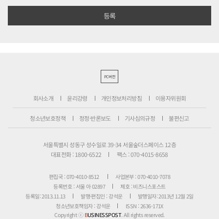
PC버전
회사소개
윤리강령
개인정보처리방침
이용자위원회
청소년보호정책
정정·반론보도
기사심의규정
불편신고
서울특별시 성동구 성수일로 39-34 서울숲더스페이스 12층
대표전화 : 1800-6522
팩스 : 070-4015-8658
편집국 : 070-4010-8512
사업본부 : 070-4010-7078
등록번호 : 서울 아 02897
제호 : 비즈니스포스트
등록일: 2013.11.13
발행·편집인 : 강석운
발행일자: 2013년 12월 2일
청소년보호책임자 : 강석운
ISSN : 2636-171X
Copyright ⓒ
B
USINESSPOST
. All rights reserved.