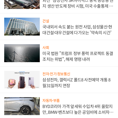
외신 "삼성전자 SK하이닉스 중국 공장용 현
지 생산 반도체 장비 시험, 미국 수출통제 대
비"
건설
국내외서 속도 붙는 원전 사업, 삼성물산·현
대건설·대우건설에 다가오는 '약속의 시간'
사회
미국 법원 "트럼프 정부 풍력 프로젝트 동결
조치는 위법", 해제 명령 내려
전자·전기·정보통신
삼성전자, 갤럭시Z 폴드8 사전예약 개통 8
월31일까지 연장
자동차·부품
BYD코리아 가격 앞세워 수입차 4위 올랐지
만, BMW·벤츠보다 높은 공임비에 소비자
불만 폭발