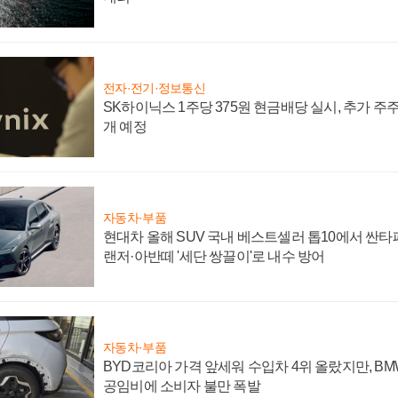
전자·전기·정보통신
SK하이닉스 1주당 375원 현금배당 실시, 추가 주
개 예정
자동차·부품
현대차 올해 SUV 국내 베스트셀러 톱10에서 싼타
랜저·아반떼 '세단 쌍끌이'로 내수 방어
자동차·부품
BYD코리아 가격 앞세워 수입차 4위 올랐지만, B
공임비에 소비자 불만 폭발