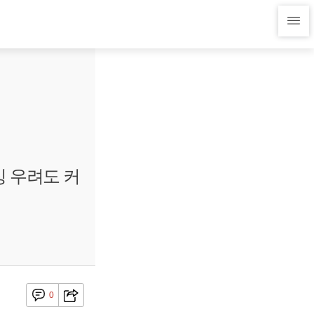
싱 우려도 커
0