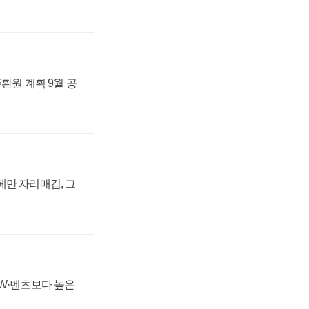
주환원 계획 9월 공
페만 자리매김, 그
MW·벤츠보다 높은