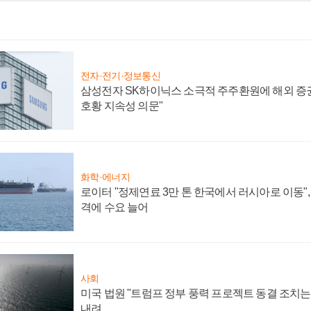
전자·전기·정보통신
삼성전자 SK하이닉스 소극적 주주환원에 해외 증권
호황 지속성 의문"
화학·에너지
로이터 "정제연료 3만 톤 한국에서 러시아로 이동"
격에 수요 늘어
사회
미국 법원 "트럼프 정부 풍력 프로젝트 동결 조치는 
내려