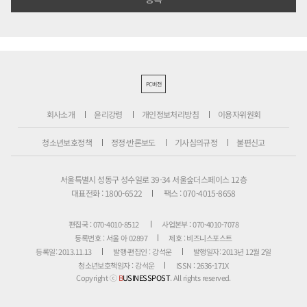
PC버전
회사소개
윤리강령
개인정보처리방침
이용자위원회
청소년보호정책
정정·반론보도
기사심의규정
불편신고
서울특별시 성동구 성수일로 39-34 서울숲더스페이스 12층
대표전화 : 1800-6522
팩스 : 070-4015-8658
편집국 : 070-4010-8512
사업본부 : 070-4010-7078
등록번호 : 서울 아 02897
제호 : 비즈니스포스트
등록일: 2013.11.13
발행·편집인 : 강석운
발행일자: 2013년 12월 2일
청소년보호책임자 : 강석운
ISSN : 2636-171X
Copyright ⓒ
B
USINESSPOST
. All rights reserved.