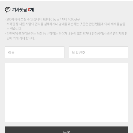
기사댓글
0
개
200자까지 쓰실 수 있습니다. (현재 0 byte / 최대 400byte)
저작권 등 다른 사람의 권리를 침해하거나 명예를 훼손하는 댓글은 관련 법률에 의해 제재를 받을
수 있습니다.
타인에게 불쾌감을 주는 욕설 등 비하하는 단어가 내용에 포함되거나 인신공격성 글은 관리자의 판
단에 의해 삭제 합니다.