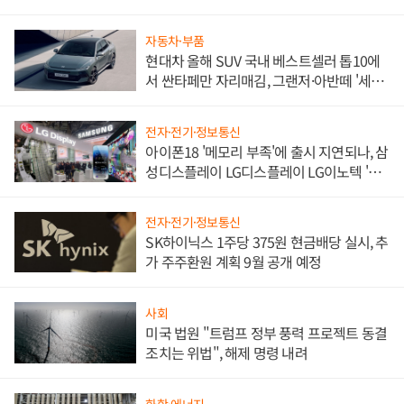
한 이정표"
자동차·부품
현대차 올해 SUV 국내 베스트셀러 톱10에
서 싼타페만 자리매김, 그랜저·아반떼 '세단
쌍끌이'로 내수 방어
전자·전기·정보통신
아이폰18 '메모리 부족'에 출시 지연되나, 삼
성디스플레이 LG디스플레이 LG이노텍 '탈
애플' 수익 다각화 속도
전자·전기·정보통신
SK하이닉스 1주당 375원 현금배당 실시, 추
가 주주환원 계획 9월 공개 예정
사회
미국 법원 "트럼프 정부 풍력 프로젝트 동결
조치는 위법", 해제 명령 내려
화학·에너지