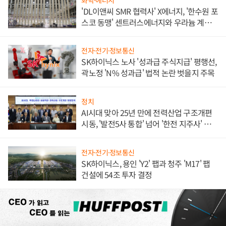
'DL이앤씨 SMR 협력사' X에너지, '한수원 포
스코 동맹' 센트러스에너지와 우라늄 계약
체결
전자·전기·정보통신
SK하이닉스 노사 '성과급 주식지급' 평행선,
곽노정 'N% 성과급' 법적 논란 벗을지 주목
정치
AI시대 맞아 25년 만에 전력산업 구조개편
시동, '발전5사 통합' 넘어 '한전 지주사' 재편
론도
전자·전기·정보통신
SK하이닉스, 용인 'Y2' 팹과 청주 'M17' 팹
건설에 54조 투자 결정