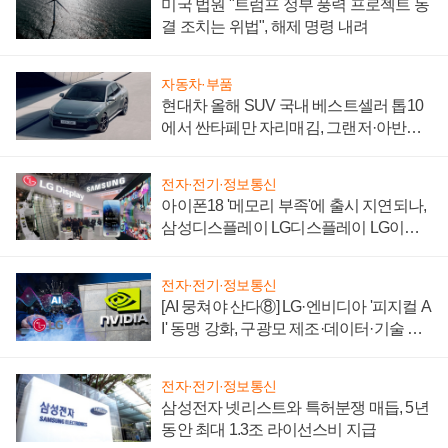
미국 법원 "트럼프 정부 풍력 프로젝트 동
결 조치는 위법", 해제 명령 내려
자동차·부품
현대차 올해 SUV 국내 베스트셀러 톱10
에서 싼타페만 자리매김, 그랜저·아반떼
'세단 쌍끌이'로 내수 방어
전자·전기·정보통신
아이폰18 '메모리 부족'에 출시 지연되나,
삼성디스플레이 LG디스플레이 LG이노
텍 '탈애플' 수익 다각화 속도
전자·전기·정보통신
[AI 뭉쳐야 산다⑧] LG·엔비디아 '피지컬 A
I' 동맹 강화, 구광모 제조·데이터·기술 결
집해 종합 로보틱스 기업으로
전자·전기·정보통신
삼성전자 넷리스트와 특허분쟁 매듭, 5년
동안 최대 1.3조 라이선스비 지급