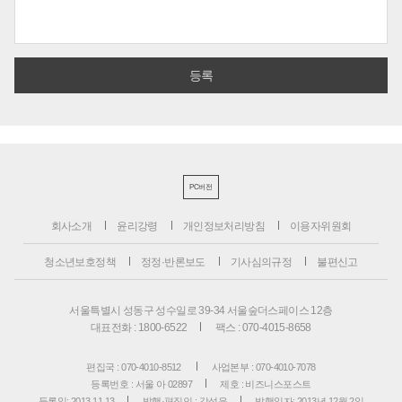
PC버전
회사소개
윤리강령
개인정보처리방침
이용자위원회
청소년보호정책
정정·반론보도
기사심의규정
불편신고
서울특별시 성동구 성수일로 39-34 서울숲더스페이스 12층
대표전화 : 1800-6522
팩스 : 070-4015-8658
편집국 : 070-4010-8512
사업본부 : 070-4010-7078
등록번호 : 서울 아 02897
제호 : 비즈니스포스트
등록일: 2013.11.13
발행·편집인 : 강석운
발행일자: 2013년 12월 2일