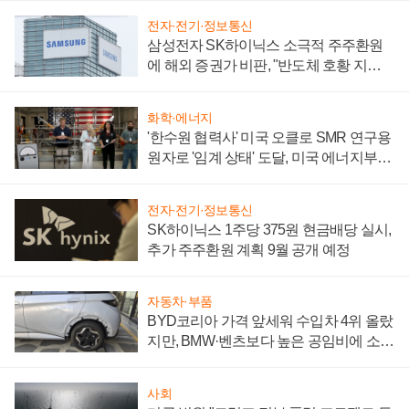
전자·전기·정보통신
삼성전자 SK하이닉스 소극적 주주환원
에 해외 증권가 비판, "반도체 호황 지속
성 의문"
화학·에너지
'한수원 협력사' 미국 오클로 SMR 연구용
원자로 '임계 상태' 도달, 미국 에너지부
"중요한 이정표"
전자·전기·정보통신
SK하이닉스 1주당 375원 현금배당 실시,
추가 주주환원 계획 9월 공개 예정
자동차·부품
BYD코리아 가격 앞세워 수입차 4위 올랐
지만, BMW·벤츠보다 높은 공임비에 소비
자 불만 폭발
사회