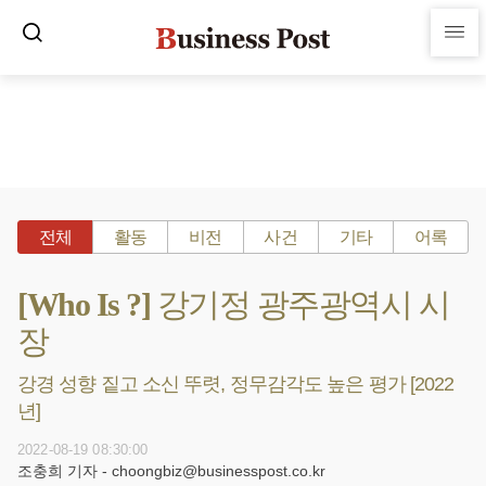
전체
활동
비전
사건
기타
어록
[Who Is ?] 강기정 광주광역시 시
장
강경 성향 짙고 소신 뚜렷, 정무감각도 높은 평가 [2022
년]
2022-08-19 08:30:00
조충희 기자 - choongbiz@businesspost.co.kr