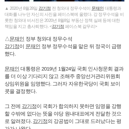
▲ 2020년 8월28일
강기정
전 청와대 정무수석이
문재인
대통령과
대화를 나누던 자신의 사진을 페이스북에 올렸다. 강 정무수석을 비
롯한 청와대 비서진은 2020년 8월8일 부동산 정책 실패 등에 대한
책임을 지고 총사퇴했다. <
강기정
페이스북 갈무리>
△
문재인
정부 청와대 정무수석
강기정
이
문재인
정부 정무수석을 맡은 뒤 정국이 급랭
했다.
문재인
대통령은 2019년 1월24일 국회 인사청문회 결과
를 더 이상 기다리지 않고 조해주 중앙선거관리위원회
상임위원을 임명했다. 그러자 자유한국당이 국회 보이
콧을 결정했다.
그 전에
강기정
이 국회가 합의하지 못하면 임명을 강행
할 수밖에 없다는 뜻을 야당 원내대표에게 전달한 것으
로 알려졌다.
강기정
의 강공법이 그대로 드러났다는 평
가가 나왔다.