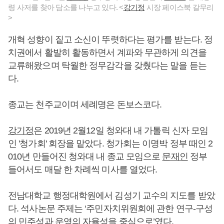
령 사저를 찾아 담소를 나누고 있다. <
강기정
시장 페이스북 갈무리
>
개혁 성향이 짙고 소신이 뚜렷하다는 평가를 받는다. 정
치권에서 활발히 활동하면서 계파와 무관하게 의견을
교류해왔으며 탁월한 정무감각을 갖췄다는 말을 듣는
다.
종교는 천주교이며 세례명은 돈보스코다.
강기정
은 2019년 2월12일 청와대 내 가톨릭 신자 모임
인 '청가회' 회장을 맡았다. 청가회는 이명박 정부 때인 2
010년 만들어진 청와대 내 종교 모임으로
문재인
정부
들어서도 매달 한 차례씩 미사를 열었다.
전남대학교 행정대학원에서 김성기 교수의 지도를 받았
다. 석사논문 주제는 ‘주민자치위원회에 관한 연구-구성
의 민주성과 운영의 자율성을 중심으로’였다.