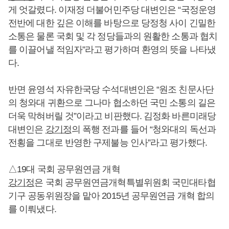
게 엇갈렸다. 이재정 더불어민주당 대변인은 “국정운영
전반에 대한 깊은 이해를 바탕으로 당정청 사이 긴밀한
소통은 물론 국회 및 각 정당들과의 원활한 소통과 협치
를 이끌어낼 적임자”라고 평가하며 환영의 뜻을 나타냈
다.
반면 윤영석 자유한국당 수석대변인은 “원조 친문사단
의 청와대 귀환으로 그나마 협소하던 국민 소통의 길은
더욱 막혀버릴 것”이라고 비판했다. 김정화 바른미래당
대변인은
강기정
의 폭행 전과를 들어 “청와대의 독선과
전횡을 그대로 반영한 구제불능 인사”라고 평가했다.
△19대 국회 공무원연금 개혁
강기정
은 국회 공무원연금개혁특별위원회 국민대타협
기구 공동위원장을 맡아 2015년 공무원연금 개혁 합의
를 이뤄냈다.