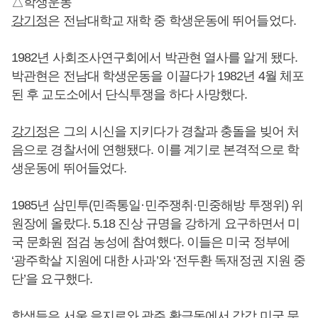
△학생운동
강기정
은 전남대학교 재학 중 학생운동에 뛰어들었다.
1982년 사회조사연구회에서 박관현 열사를 알게 됐다.
박관현은 전남대 학생운동을 이끌다가 1982년 4월 체포
된 후 교도소에서 단식투쟁을 하다 사망했다.
강기정
은 그의 시신을 지키다가 경찰과 충돌을 빚어 처
음으로 경찰서에 연행됐다. 이를 계기로 본격적으로 학
생운동에 뛰어들었다.
1985년 삼민투(민족통일·민주쟁취·민중해방 투쟁위) 위
원장에 올랐다. 5.18 진상 규명을 강하게 요구하면서 미
국 문화원 점검 농성에 참여했다. 이들은 미국 정부에
‘광주학살 지원에 대한 사과’와 ‘전두환 독재정권 지원 중
단’을 요구했다.
학생들은 서울 을지로와 광주 황금동에서 각각 미국 문