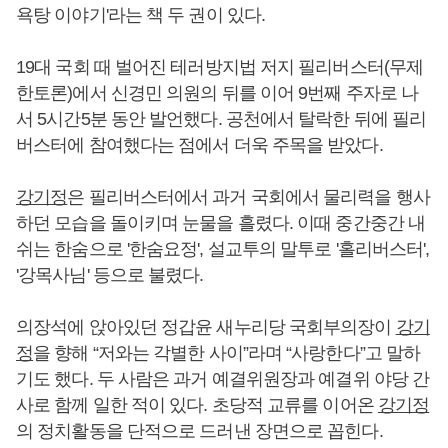
욕탕 이야기'라는 책 두 권이 있다.
19대 국회 때 벌어진 테러방지법 저지 필리버스터(무제
한토론)에서 신경민 의원의 뒤를 이어 9번째 주자로 나
서 5시간5분 동안 발언했다. 공천에서 탈락한 뒤에 필리
버스터에 참여했다는 점에서 더욱 주목을 받았다.
강기정
은 필리버스터에서 과거 국회에서 물리력을 행사
하던 모습을 돌이키며 눈물을 흘렸다. 이때 중간중간 내
쉬는 한숨으로 '한숨요정', 설교투의 말투로 '홀리버스터',
'강목사님' 등으로 불렸다.
의장석에 앉아있던 정갑윤 새누리당 국회부의장이
강기
정
을 향해 “저와는 각별한 사이”라며 “사랑한다”고 말하
기도 했다. 두 사람은 과거 예결위원장과 예결위 야당 간
사로 함께 일한 적이 있다. 초당적 교류를 이어온
강기정
의 정치활동을 단적으로 드러낸 장면으로 꼽힌다.