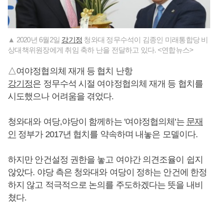
▲ 2020년 6월2일
강기정
청와대 정무수석이 김종인 미래통합당 비
상대책위원장에게 취임 축하 난을 전달하고 있다. <연합뉴스>
△여야정협의체 재개 등 협치 난항
강기정
은 정무수석 시절 여야정협의체 재개 등 협치를
시도했으나 어려움을 겪었다.
청와대와 여당,야당이 함께하는 '여야정협의체'는
문재
인
정부가 2017년 협치를 약속하며 내놓은 모델이다.
하지만 안건설정 권한을 놓고 여야간 의견조율이 쉽지
않았다. 야당 측은 청와대와 여당이 정하는 안건에 한정
하지 않고 적극적으로 논의를 주도하겠다는 뜻을 내비
쳤다.