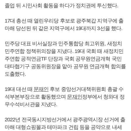
졸업 뒤 시민사회 활동을 하다가 정치권에 투신했다.
17대 총선 때 열린우리당 후보로 광주북갑 지역구에 출
마해 당선된 뒤 같은 지역구에서 19대까지 3선을 했다.
민주당 대표 비서실장과 민주통합당 최고위원, 새정치
민주연합 정책위의장을 지냈다. 19대 국회 때 새정치민
주연합 공적연금TF 단장과 국회 공무원연금개혁 국민
대타협기구 공동위원장을 맡아 공무원 연금개혁 합의를
도출했다.
19대 대선 때
문재인
후보 중앙선거대책위원회 총괄 수
석부본부장으로 활동했으며
문재인
정부에서 청와대 정
무수석비서관을 지냈다.
2022년 전국동시지방선거에서 광주광역시장 선거에 출
마해 대형쇼핑몰과 테마파크 건립 등을 공약으로 내세