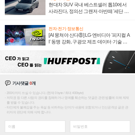
현대차 SUV 국내 베스트셀러 톱10에서
사라진다, 정의선 그랜저·아반떼 '세단 쌍
끌이'로 내수 방어
전자·전기·정보통신
[AI 뭉쳐야 산다⑧] LG·엔비디아 '피지컬 A
I' 동맹 강화, 구광모 제조·데이터·기술 결
집해 종합 로보틱스 기업으로
기사댓글
0
개
200자까지 쓰실 수 있습니다. (현재 0 byte / 최대 400byte)
저작권 등 다른 사람의 권리를 침해하거나 명예를 훼손하는 댓글은 관련 법률에 의해 제재
를 받을 수 있습니다.
타인에게 불쾌감을 주는 욕설 등 비하하는 단어가 내용에 포함되거나 인신공격성 글은 관
리자의 판단에 의해 삭제 합니다.