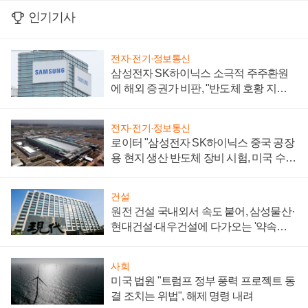
인기기사
전자·전기·정보통신
삼성전자 SK하이닉스 소극적 주주환원
에 해외 증권가 비판, "반도체 호황 지속
성 의문"
전자·전기·정보통신
로이터 "삼성전자 SK하이닉스 중국 공장
용 현지 생산 반도체 장비 시험, 미국 수출
통제 대비"
건설
원전 건설 국내외서 속도 붙어, 삼성물산·
현대건설·대우건설에 다가오는 '약속의
시간'
사회
미국 법원 "트럼프 정부 풍력 프로젝트 동
결 조치는 위법", 해제 명령 내려