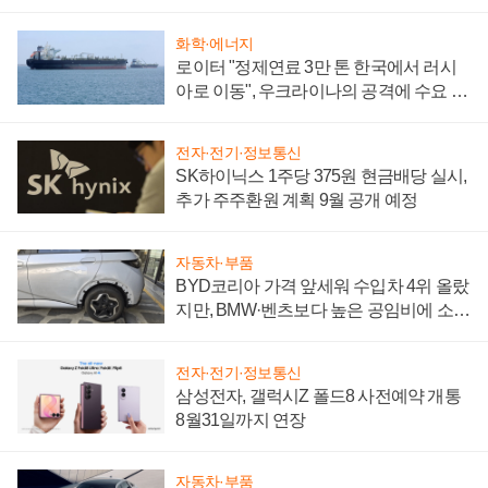
화학·에너지
로이터 "정제연료 3만 톤 한국에서 러시
아로 이동", 우크라이나의 공격에 수요 늘
어
전자·전기·정보통신
SK하이닉스 1주당 375원 현금배당 실시,
추가 주주환원 계획 9월 공개 예정
자동차·부품
BYD코리아 가격 앞세워 수입차 4위 올랐
지만, BMW·벤츠보다 높은 공임비에 소비
자 불만 폭발
전자·전기·정보통신
삼성전자, 갤럭시Z 폴드8 사전예약 개통
8월31일까지 연장
자동차·부품