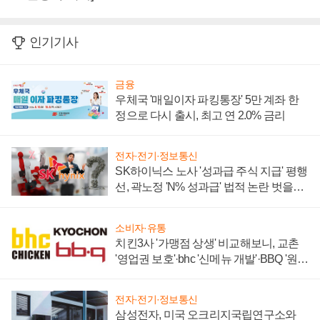
인기기사
금융
우체국 '매일이자 파킹통장' 5만 계좌 한
정으로 다시 출시, 최고 연 2.0% 금리
전자·전기·정보통신
SK하이닉스 노사 '성과급 주식 지급' 평행
선, 곽노정 'N% 성과급' 법적 논란 벗을지
주목
소비자·유통
치킨3사 '가맹점 상생' 비교해보니, 교촌
'영업권 보호'·bhc '신메뉴 개발'·BBQ '원가
부담'
전자·전기·정보통신
삼성전자, 미국 오크리지국립연구소와