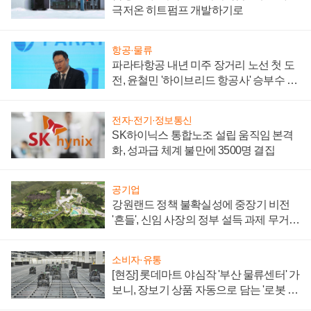
극저온 히트펌프 개발하기로
항공·물류
파라타항공 내년 미주 장거리 노선 첫 도
전, 윤철민 '하이브리드 항공사' 승부수 통
할까
전자·전기·정보통신
SK하이닉스 통합노조 설립 움직임 본격
화, 성과급 체계 불만에 3500명 결집
공기업
강원랜드 정책 불확실성에 중장기 비전
'흔들', 신임 사장의 정부 설득 과제 무거워
져
소비자·유통
[현장] 롯데마트 야심작 '부산 물류센터' 가
보니, 장보기 상품 자동으로 담는 '로봇 40
0대' 장관