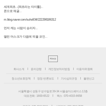
세계최초...(최초라는 타이틀)...
폰으로 채굴...
m.blog.naver.com/suho934/222298186312
먼저 캐는 사람이 승리자...
앨런 머스크가 다음에 띄울 코인...
PC버전
회사소개
윤리강령
개인정보처리방침
이용자위원회
청소년보호정책
정정·반론보도
기사심의규정
불편신고
서울특별시 성동구 성수일로 39-34 서울숲더스페이스 12층
대표전화 : 1800-6522
팩스 : 070-4015-8658