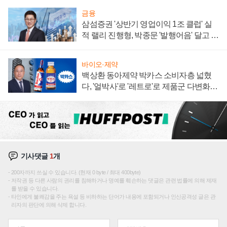
금융
삼섬증권 '상반기 영업이익 1조 클럽' 실
적 랠리 진행형, 박종문 '발행어음' 달고 연
임 향하나
바이오·제약
백상환 동아제약 박카스 소비자층 넓혔
다, '얼박사'로 '레트로'로 제품군 다변화
주효
기사댓글
1
개
200자까지 쓰실 수 있습니다. (현재 0 byte / 최대 400byte)
저작권 등 다른 사람의 권리를 침해하거나 명예를 훼손하는 댓글은 관련 법률에 의해 제재
를 받을 수 있습니다.
타인에게 불쾌감을 주는 욕설 등 비하하는 단어가 내용에 포함되거나 인신공격성 글은 관
리자의 판단에 의해 삭제 합니다.