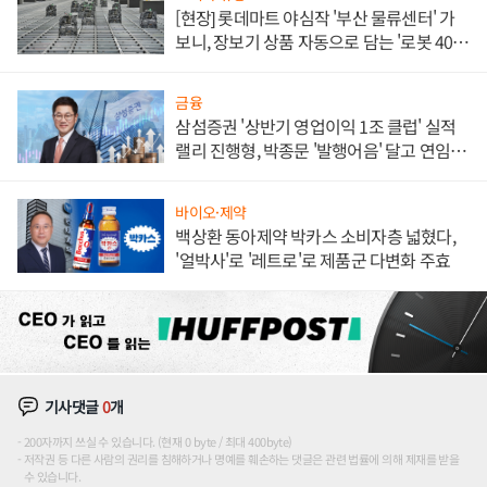
[현장] 롯데마트 야심작 '부산 물류센터' 가
보니, 장보기 상품 자동으로 담는 '로봇 400
대' 장관
금융
삼섬증권 '상반기 영업이익 1조 클럽' 실적
랠리 진행형, 박종문 '발행어음' 달고 연임 향
하나
바이오·제약
백상환 동아제약 박카스 소비자층 넓혔다,
'얼박사'로 '레트로'로 제품군 다변화 주효
기사댓글
0
개
200자까지 쓰실 수 있습니다. (현재 0 byte / 최대 400byte)
저작권 등 다른 사람의 권리를 침해하거나 명예를 훼손하는 댓글은 관련 법률에 의해 제재를 받을
수 있습니다.