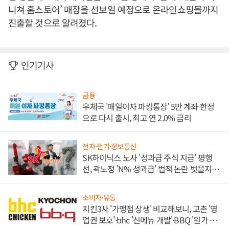
니쳐 홈스토어’ 매장을 선보일 예정으로 온라인쇼핑몰까지
진출할 것으로 알려졌다.
인기기사
금융
우체국 '매일이자 파킹통장' 5만 계좌 한정
으로 다시 출시, 최고 연 2.0% 금리
전자·전기·정보통신
SK하이닉스 노사 '성과급 주식 지급' 평행
선, 곽노정 'N% 성과급' 법적 논란 벗을지 주
목
소비자·유통
치킨3사 '가맹점 상생' 비교해보니, 교촌 '영
업권 보호'·bhc '신메뉴 개발'·BBQ '원가 부