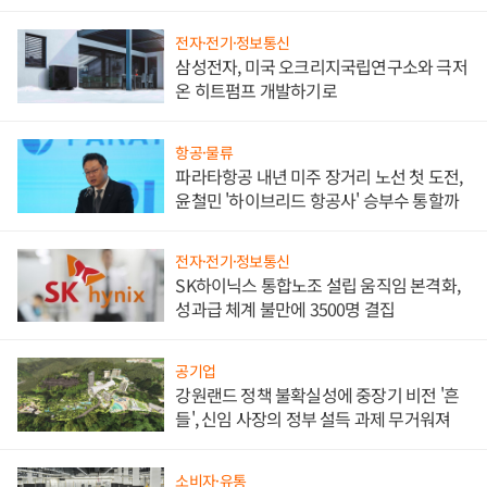
담'
전자·전기·정보통신
삼성전자, 미국 오크리지국립연구소와 극저
온 히트펌프 개발하기로
항공·물류
파라타항공 내년 미주 장거리 노선 첫 도전,
윤철민 '하이브리드 항공사' 승부수 통할까
전자·전기·정보통신
SK하이닉스 통합노조 설립 움직임 본격화,
성과급 체계 불만에 3500명 결집
공기업
강원랜드 정책 불확실성에 중장기 비전 '흔
들', 신임 사장의 정부 설득 과제 무거워져
소비자·유통