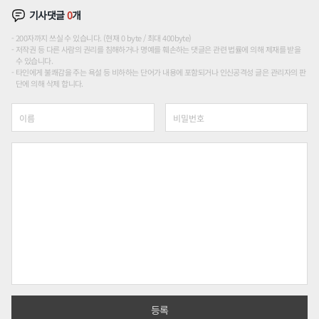
기사댓글
0
개
200자까지 쓰실 수 있습니다. (현재 0 byte / 최대 400byte)
저작권 등 다른 사람의 권리를 침해하거나 명예를 훼손하는 댓글은 관련 법률에 의해 제재를 받을
수 있습니다.
타인에게 불쾌감을 주는 욕설 등 비하하는 단어가 내용에 포함되거나 인신공격성 글은 관리자의 판
단에 의해 삭제 합니다.