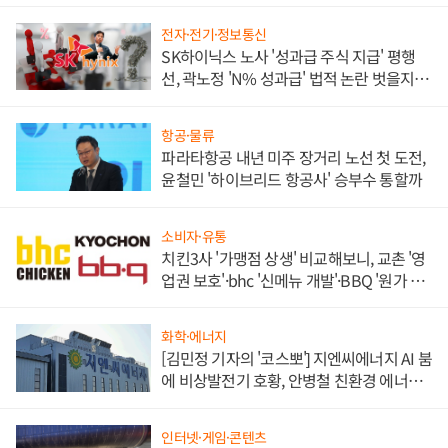
전자·전기·정보통신
SK하이닉스 노사 '성과급 주식 지급' 평행
선, 곽노정 'N% 성과급' 법적 논란 벗을지 주
목
항공·물류
파라타항공 내년 미주 장거리 노선 첫 도전,
윤철민 '하이브리드 항공사' 승부수 통할까
소비자·유통
치킨3사 '가맹점 상생' 비교해보니, 교촌 '영
업권 보호'·bhc '신메뉴 개발'·BBQ '원가 부
담'
화학·에너지
[김민정 기자의 '코스뽀'] 지엔씨에너지 AI 붐
에 비상발전기 호황, 안병철 친환경 에너지
발전전문기업 향한다
인터넷·게임·콘텐츠