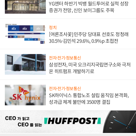
YG엔터 하반기 빅뱅 월드투어로 실적 성장
증권가 전망, 신인 보이그룹도 주목
정치
[여론조사꽃] 민주당 당대표 선호도 정청래
30.5%·김민석 29.6%, 0.9%p 초접전
전자·전기·정보통신
삼성전자, 미국 오크리지국립연구소와 극저
온 히트펌프 개발하기로
전자·전기·정보통신
SK하이닉스 통합노조 설립 움직임 본격화,
성과급 체계 불만에 3500명 결집